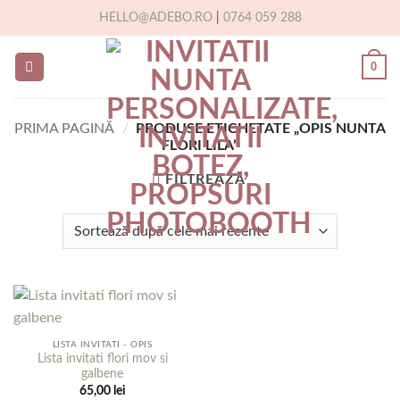
Skip
HELLO@ADEBO.RO
|
0764 059 288
to
content
0
PRIMA PAGINĂ
/
PRODUSE ETICHETATE „OPIS NUNTA
FLORI LILA”
FILTREAZĂ
LISTA INVITATI - OPIS
Lista invitati flori mov si
galbene
65,00
lei