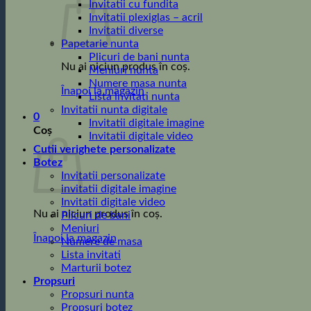
Invitatii cu fundita
Invitatii plexiglas – acril
Invitatii diverse
Papetarie nunta
Plicuri de bani nunta
Nu ai niciun produs în coș.
Meniuri nunta
Numere masa nunta
Înapoi la magazin
Lista invitati nunta
Invitatii nunta digitale
0
Invitatii digitale imagine
Coș
Invitatii digitale video
Cutii verighete personalizate
Botez
Invitatii personalizate
invitatii digitale imagine
Invitatii digitale video
Nu ai niciun produs în coș.
Plicuri de bani
Meniuri
Înapoi la magazin
Numere de masa
Lista invitati
Marturii botez
Propsuri
Propsuri nunta
Propsuri botez