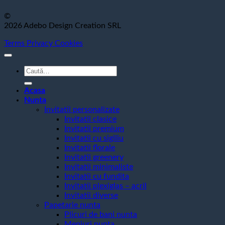
©
2026 Adebo Design Creation SRL
Terms
Privacy
Cookies
Caută
după:
Acasa
Nunta
Invitatii personalizate
Invitatii clasice
Invitatii premium
Invitatii cu sigiliu
Invitatii florale
Invitatii greenery
Invitatii minimaliste
Invitatii cu fundita
Invitatii plexiglas – acril
Invitatii diverse
Papetarie nunta
Plicuri de bani nunta
Meniuri nunta