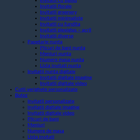
Invitatii cu sigiliu
Invitatii florale
Invitatii greenery
Invitatii minimaliste
Invitatii cu fundita
Invitatii plexiglas – acril
Invitatii diverse
Papetarie nunta
Plicuri de bani nunta
Meniuri nunta
Numere masa nunta
Lista invitati nunta
Invitatii nunta digitale
Invitatii digitale imagine
Invitatii digitale video
Cutii verighete personalizate
Botez
Invitatii personalizate
invitatii digitale imagine
Invitatii digitale video
Plicuri de bani
Meniuri
Numere de masa
Lista invitati