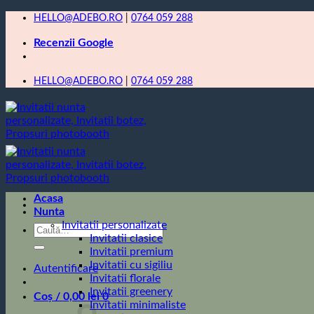
Skip
HELLO@ADEBO.RO
|
0764 059 288
to
Recenzii Google
content
HELLO@ADEBO.RO
|
0764 059 288
Acasa
Nunta
Invitatii personalizate
Caută
Invitatii clasice
după:
Invitatii premium
Invitatii cu sigiliu
Autentificare
Invitatii florale
Invitatii greenery
Coș /
0,00
lei
0
Invitatii minimaliste