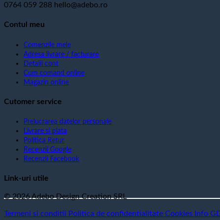
0764 059 288
hello@adebo.ro
Contul meu
Comenzile mele
Adresa livrare / facturare
Detalii cont
Cum comand online
Magazin online
Cutomer service
Prelucrarea datelor personale
Livrare si plata
Politica Retur
Recenzii Google
Recenzii Facebook
Link-uri utile
© 2026 Adebo Design Creation SRL
Termeni si conditii
Politica de confidentialitate
Cookies
Info G