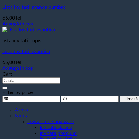
Lista invitati lavanda bumbac
65,00
lei
Adaugă în coș
lista invitati - opis
Lista invitati levantica
65,00
lei
Adaugă în coș
Cart
Caută
după:
Filter by price
Preț
Preț
Filtrează
minim
maxim
Acasa
Nunta
Invitatii personalizate
Invitatii clasice
Invitatii premium