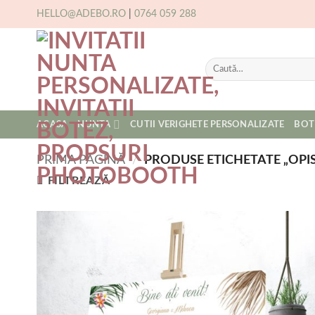
Skip
HELLO@ADEBO.RO
|
0764 059 288
to
content
Caută
după:
ACASA
NUNTA
CUTII VERIGHETE PERSONALIZATE
BOT
PRIMA PAGINĂ
/
PRODUSE ETICHETATE „OPIS
FILTREAZĂ