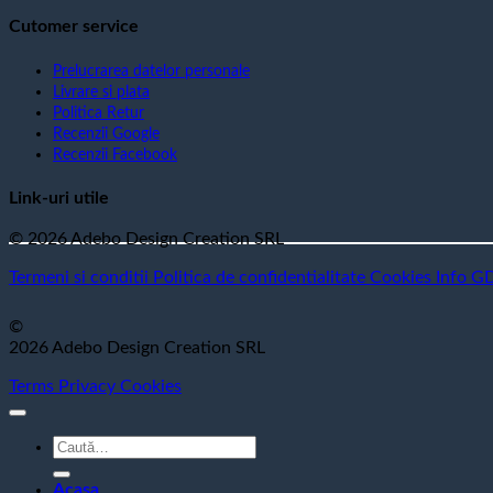
Cutomer service
Prelucrarea datelor personale
Livrare si plata
Politica Retur
Recenzii Google
Recenzii Facebook
Link-uri utile
© 2026 Adebo Design Creation SRL
Termeni si conditii
Politica de confidentialitate
Cookies
Info G
©
2026 Adebo Design Creation SRL
Terms
Privacy
Cookies
Caută
după:
Acasa