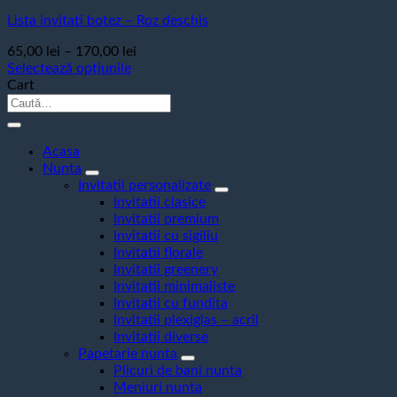
Lista invitati botez – Roz deschis
Interval
65,00
lei
–
170,00
lei
de
Selectează opțiunile
Acest
prețuri:
Cart
produs
Caută
65,00 lei
are
după:
până
mai
la
multe
Acasa
170,00 lei
variații.
Nunta
Opțiunile
Invitatii personalizate
pot
Invitatii clasice
fi
Invitatii premium
alese
Invitatii cu sigiliu
în
Invitatii florale
pagina
Invitatii greenery
produsului.
Invitatii minimaliste
Invitatii cu fundita
Invitatii plexiglas – acril
Invitatii diverse
Papetarie nunta
Plicuri de bani nunta
Meniuri nunta