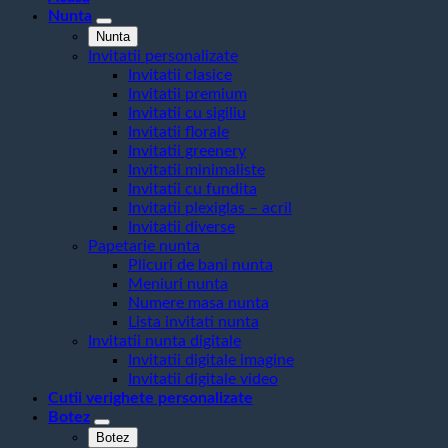
Nunta
Nunta
Invitatii personalizate
Invitatii clasice
Invitatii premium
Invitatii cu sigiliu
Invitatii florale
Invitatii greenery
Invitatii minimaliste
Invitatii cu fundita
Invitatii plexiglas – acril
Invitatii diverse
Papetarie nunta
Plicuri de bani nunta
Meniuri nunta
Numere masa nunta
Lista invitati nunta
Invitatii nunta digitale
Invitatii digitale imagine
Invitatii digitale video
Cutii verighete personalizate
Botez
Botez