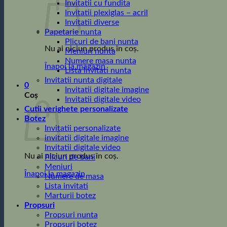
Invitatii cu fundita
Invitatii plexiglas – acril
Invitatii diverse
Papetarie nunta
Plicuri de bani nunta
Nu ai niciun produs în coș.
Meniuri nunta
Numere masa nunta
Înapoi la magazin
Lista invitati nunta
Invitatii nunta digitale
0
Invitatii digitale imagine
Coș
Invitatii digitale video
Cutii verighete personalizate
Botez
Invitatii personalizate
invitatii digitale imagine
Invitatii digitale video
Nu ai niciun produs în coș.
Plicuri de bani
Meniuri
Înapoi la magazin
Numere de masa
Lista invitati
Marturii botez
Propsuri
Propsuri nunta
Propsuri botez