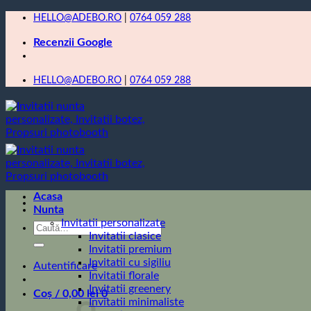
Skip
HELLO@ADEBO.RO
|
0764 059 288
to
Recenzii Google
content
HELLO@ADEBO.RO
|
0764 059 288
Acasa
Nunta
Invitatii personalizate
Caută
Invitatii clasice
după:
Invitatii premium
Invitatii cu sigiliu
Autentificare
Invitatii florale
Invitatii greenery
Coș /
0,00
lei
0
Invitatii minimaliste