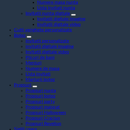
Numere masa nunta
Lista invitati nunta
Invitatii nunta digitale
Invitatii digitale imagine
Invitatii digitale video
Cutii verighete personalizate
Botez
Invitatii personalizate
invitatii digitale imagine
Invitatii digitale video
Plicuri de bani
Meniuri
Numere de masa
Lista invitati
Marturii botez
Propsuri
Propsuri nunta
Propsuri botez
Propsuri party
Propsuri majorat
Propsuri Halloween
Propsuri Craciun
Propsuri Revelion
Sigilii ceara