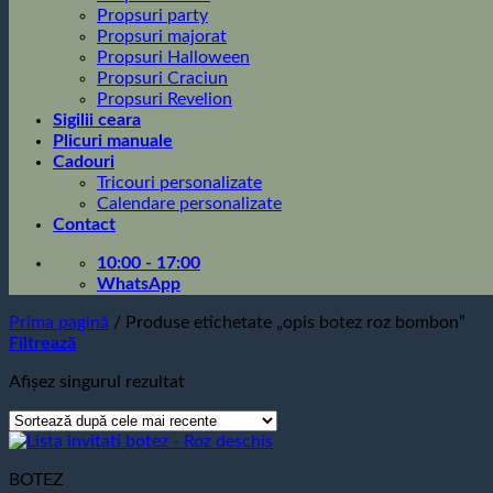
Propsuri party
Propsuri majorat
Propsuri Halloween
Propsuri Craciun
Propsuri Revelion
Sigilii ceara
Plicuri manuale
Cadouri
Tricouri personalizate
Calendare personalizate
Contact
10:00 - 17:00
WhatsApp
Prima pagină
/
Produse etichetate „opis botez roz bombon”
Filtrează
Afișez singurul rezultat
BOTEZ