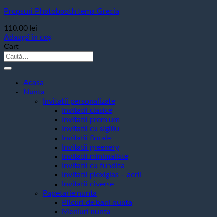
Propsuri Photobooth tema Grecia
110,00
lei
Adaugă în coș
Cart
Caută
după:
Acasa
Nunta
Invitatii personalizate
Invitatii clasice
Invitatii premium
Invitatii cu sigiliu
Invitatii florale
Invitatii greenery
Invitatii minimaliste
Invitatii cu fundita
Invitatii plexiglas – acril
Invitatii diverse
Papetarie nunta
Plicuri de bani nunta
Meniuri nunta