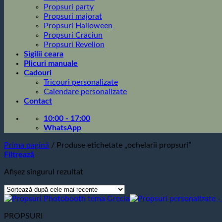
Propsuri party
Propsuri majorat
Propsuri Halloween
Propsuri Craciun
Propsuri Revelion
Sigilii ceara
Plicuri manuale
Cadouri
Tricouri personalizate
Calendare personalizate
Contact
10:00 - 17:00
WhatsApp
Prima pagină
/
Produse etichetate „ochelarii propsuri”
Filtrează
Afișez singurul rezultat
PROPSURI