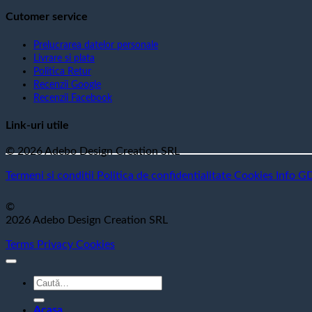
Cutomer service
Prelucrarea datelor personale
Livrare si plata
Politica Retur
Recenzii Google
Recenzii Facebook
Link-uri utile
© 2026 Adebo Design Creation SRL
Termeni si conditii
Politica de confidentialitate
Cookies
Info G
©
2026 Adebo Design Creation SRL
Terms
Privacy
Cookies
Caută
după:
Acasa