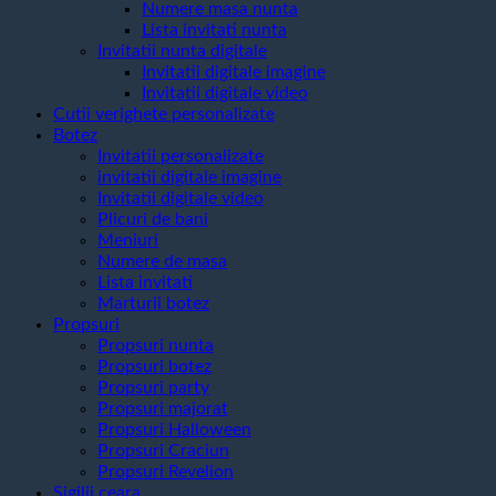
Numere masa nunta
Lista invitati nunta
Invitatii nunta digitale
Invitatii digitale imagine
Invitatii digitale video
Cutii verighete personalizate
Botez
Invitatii personalizate
invitatii digitale imagine
Invitatii digitale video
Plicuri de bani
Meniuri
Numere de masa
Lista invitati
Marturii botez
Propsuri
Propsuri nunta
Propsuri botez
Propsuri party
Propsuri majorat
Propsuri Halloween
Propsuri Craciun
Propsuri Revelion
Sigilii ceara