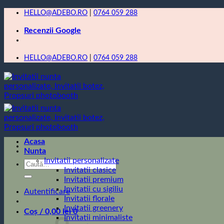
Skip
HELLO@ADEBO.RO
|
0764 059 288
to
Recenzii Google
content
HELLO@ADEBO.RO
|
0764 059 288
Acasa
Nunta
Invitatii personalizate
Caută
Invitatii clasice
după:
Invitatii premium
Invitatii cu sigiliu
Autentificare
Invitatii florale
Invitatii greenery
Coș /
0,00
lei
0
Invitatii minimaliste