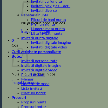
Invitatii cu fundita
Invitatii plexiglas – acril
Invitatii diverse
Papetarie nunta
Plicuri de bani nunta
Nu ai niciun produs în coș.
Meniuri nunta
Numere masa nunta
Înapoi la magazin
Lista invitati nunta
Invitatii nunta digitale
0
Invitatii digitale imagine
Coș
Invitatii digitale video
Cutii verighete personalizate
Botez
Invitatii personalizate
invitatii digitale imagine
Invitatii digitale video
Nu ai niciun produs în coș.
Plicuri de bani
Meniuri
Înapoi la magazin
Numere de masa
Lista invitati
Marturii botez
Propsuri
Propsuri nunta
Propsuri botez