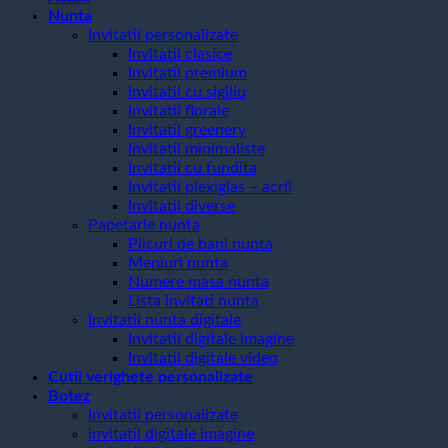
Nunta
Invitatii personalizate
Invitatii clasice
Invitatii premium
Invitatii cu sigiliu
Invitatii florale
Invitatii greenery
Invitatii minimaliste
Invitatii cu fundita
Invitatii plexiglas – acril
Invitatii diverse
Papetarie nunta
Plicuri de bani nunta
Meniuri nunta
Numere masa nunta
Lista invitati nunta
Invitatii nunta digitale
Invitatii digitale imagine
Invitatii digitale video
Cutii verighete personalizate
Botez
Invitatii personalizate
invitatii digitale imagine