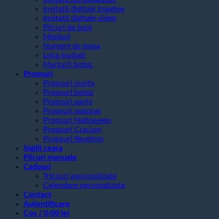
invitatii digitale imagine
Invitatii digitale video
Plicuri de bani
Meniuri
Numere de masa
Lista invitati
Marturii botez
Propsuri
Propsuri nunta
Propsuri botez
Propsuri party
Propsuri majorat
Propsuri Halloween
Propsuri Craciun
Propsuri Revelion
Sigilii ceara
Plicuri manuale
Cadouri
Tricouri personalizate
Calendare personalizate
Contact
Autentificare
Coș /
0,00
lei