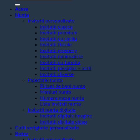
după:
Acasa
Nunta
Invitatii personalizate
Invitatii clasice
Invitatii premium
Invitatii cu sigiliu
Invitatii florale
Invitatii greenery
Invitatii minimaliste
Invitatii cu fundita
Invitatii plexiglas – acril
Invitatii diverse
Papetarie nunta
Plicuri de bani nunta
Meniuri nunta
Numere masa nunta
Lista invitati nunta
Invitatii nunta digitale
Invitatii digitale imagine
Invitatii digitale video
Cutii verighete personalizate
Botez
Invitatii personalizate