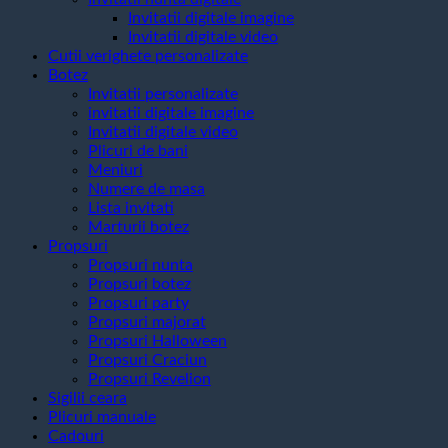
Invitatii digitale imagine
Invitatii digitale video
Cutii verighete personalizate
Botez
Invitatii personalizate
invitatii digitale imagine
Invitatii digitale video
Plicuri de bani
Meniuri
Numere de masa
Lista invitati
Marturii botez
Propsuri
Propsuri nunta
Propsuri botez
Propsuri party
Propsuri majorat
Propsuri Halloween
Propsuri Craciun
Propsuri Revelion
Sigilii ceara
Plicuri manuale
Cadouri