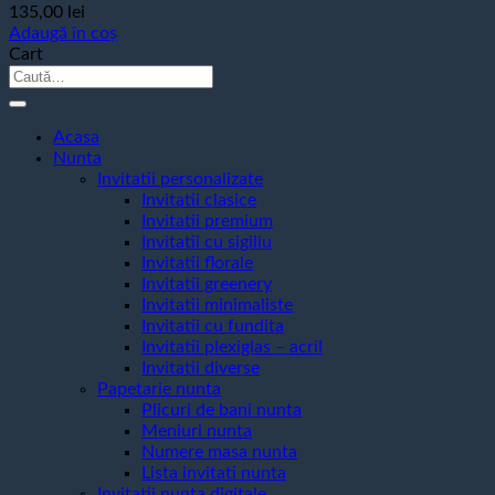
135,00
lei
Adaugă în coș
Cart
Caută
după:
Acasa
Nunta
Invitatii personalizate
Invitatii clasice
Invitatii premium
Invitatii cu sigiliu
Invitatii florale
Invitatii greenery
Invitatii minimaliste
Invitatii cu fundita
Invitatii plexiglas – acril
Invitatii diverse
Papetarie nunta
Plicuri de bani nunta
Meniuri nunta
Numere masa nunta
Lista invitati nunta
Invitatii nunta digitale