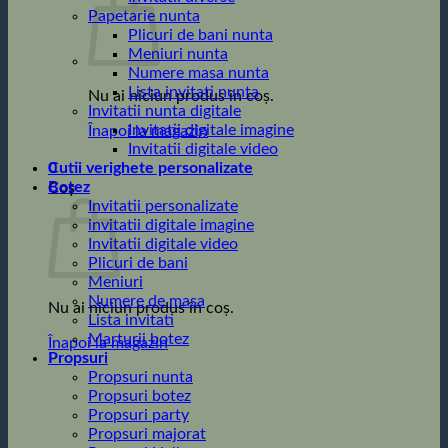
Papetarie nunta
Plicuri de bani nunta
Meniuri nunta
Numere masa nunta
Lista invitati nunta
Nu ai niciun produs în coș.
Invitatii nunta digitale
Invitatii digitale imagine
Înapoi la magazin
Invitatii digitale video
0
Cutii verighete personalizate
Botez
Coș
Invitatii personalizate
invitatii digitale imagine
Invitatii digitale video
Plicuri de bani
Meniuri
Numere de masa
Nu ai niciun produs în coș.
Lista invitati
Marturii botez
Înapoi la magazin
Propsuri
Propsuri nunta
Propsuri botez
Propsuri party
Propsuri majorat