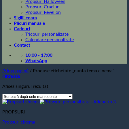
Propsuri Halloween
Propsuri Craciun
Propsuri Revelion
Sigilii ceara
Plicuri manuale
Cadouri
Tricouri personalizate
Calendare personalizate
Contact
10:00 - 17:00
WhatsApp
Prima pagină
/
Produse etichetate „nunta tema cinema”
Filtrează
Afișez singurul rezultat
PROPSURI
Propsuri cinema