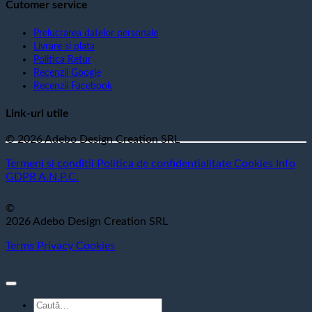
Cutomer service
Prelucrarea datelor personale
Livrare si plata
Politica Retur
Recenzii Google
Recenzii Facebook
Link-uri utile
© 2026 Adebo Design Creation SRL
Termeni si conditii
Politica de confidentialitate
Cookies
Info
GDPR
A.N.P.C.
©
2026 Adebo Design Creation SRL
Terms
Privacy
Cookies
Caută