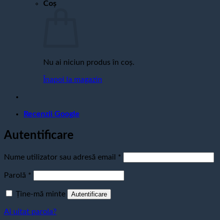
Coș
Nu ai niciun produs în coș.
Înapoi la magazin
Recenzii Google
Autentificare
Obligatoriu
Nume utilizator sau adresă email
*
Obligatoriu
Parolă
*
Ține-mă minte
Autentificare
Ai uitat parola?