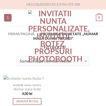
Skip
HELLO@ADEBO.RO
|
0764 059 288
to
content
0
PRIMA PAGINĂ
/
PRODUSE ETICHETATE „NUMAR
MASA DUNGI NEGREI”
FILTREAZĂ
NUMERE MASA NUNTA
Numar masa Iluzia
4,00
lei
ADAUGĂ ÎN COȘ