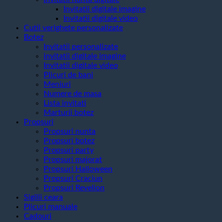
Invitatii digitale imagine
Invitatii digitale video
Cutii verighete personalizate
Botez
Invitatii personalizate
invitatii digitale imagine
Invitatii digitale video
Plicuri de bani
Meniuri
Numere de masa
Lista invitati
Marturii botez
Propsuri
Propsuri nunta
Propsuri botez
Propsuri party
Propsuri majorat
Propsuri Halloween
Propsuri Craciun
Propsuri Revelion
Sigilii ceara
Plicuri manuale
Cadouri