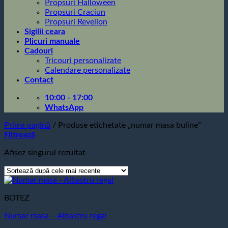
Propsuri Halloween
Propsuri Craciun
Propsuri Revelion
Sigilii ceara
Plicuri manuale
Cadouri
Tricouri personalizate
Calendare personalizate
Contact
10:00 - 17:00
WhatsApp
Prima pagină
/
Produse etichetate „numar masa buline”
Filtrează
Afișez singurul rezultat
BOTEZ
Numar masa – Albastru regal