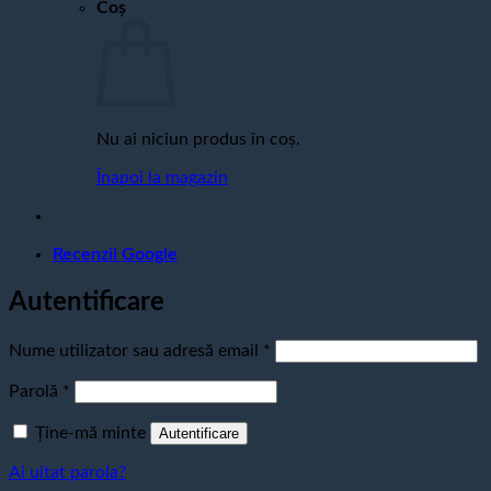
Coș
Nu ai niciun produs în coș.
Înapoi la magazin
Recenzii Google
Autentificare
Obligatoriu
Nume utilizator sau adresă email
*
Obligatoriu
Parolă
*
Ține-mă minte
Autentificare
Ai uitat parola?