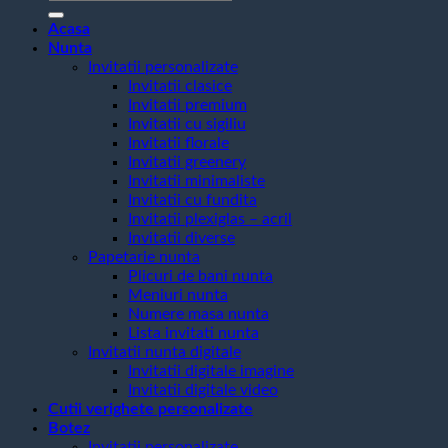
după:
Acasa
Nunta
Invitatii personalizate
Invitatii clasice
Invitatii premium
Invitatii cu sigiliu
Invitatii florale
Invitatii greenery
Invitatii minimaliste
Invitatii cu fundita
Invitatii plexiglas – acril
Invitatii diverse
Papetarie nunta
Plicuri de bani nunta
Meniuri nunta
Numere masa nunta
Lista invitati nunta
Invitatii nunta digitale
Invitatii digitale imagine
Invitatii digitale video
Cutii verighete personalizate
Botez
Invitatii personalizate