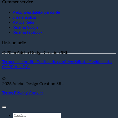
Cutomer service
Prelucrarea datelor personale
Livrare si plata
Politica Retur
Recenzii Google
Recenzii Facebook
Link-uri utile
© 2026 Adebo Design Creation SRL
Termeni si conditii
Politica de confidentialitate
Cookies
Info
GDPR
A.N.P.C.
©
2026 Adebo Design Creation SRL
Terms
Privacy
Cookies
Caută