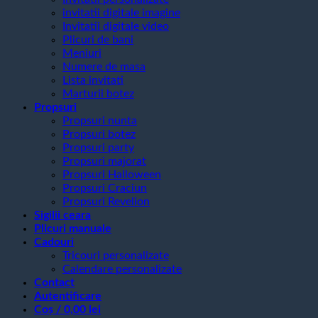
invitatii digitale imagine
Invitatii digitale video
Plicuri de bani
Meniuri
Numere de masa
Lista invitati
Marturii botez
Propsuri
Propsuri nunta
Propsuri botez
Propsuri party
Propsuri majorat
Propsuri Halloween
Propsuri Craciun
Propsuri Revelion
Sigilii ceara
Plicuri manuale
Cadouri
Tricouri personalizate
Calendare personalizate
Contact
Autentificare
Coș /
0,00
lei