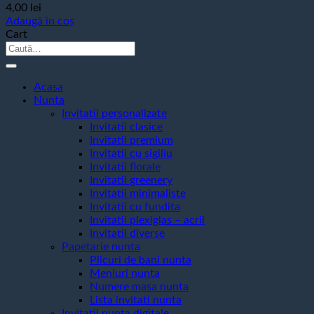
4,00
lei
Adaugă în coș
Cart
Caută
după:
Acasa
Nunta
Invitatii personalizate
Invitatii clasice
Invitatii premium
Invitatii cu sigiliu
Invitatii florale
Invitatii greenery
Invitatii minimaliste
Invitatii cu fundita
Invitatii plexiglas – acril
Invitatii diverse
Papetarie nunta
Plicuri de bani nunta
Meniuri nunta
Numere masa nunta
Lista invitati nunta
Invitatii nunta digitale