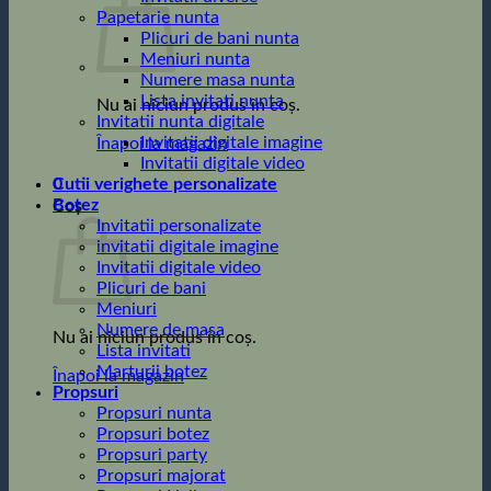
Papetarie nunta
Plicuri de bani nunta
Meniuri nunta
Numere masa nunta
Lista invitati nunta
Nu ai niciun produs în coș.
Invitatii nunta digitale
Invitatii digitale imagine
Înapoi la magazin
Invitatii digitale video
0
Cutii verighete personalizate
Botez
Coș
Invitatii personalizate
invitatii digitale imagine
Invitatii digitale video
Plicuri de bani
Meniuri
Numere de masa
Nu ai niciun produs în coș.
Lista invitati
Marturii botez
Înapoi la magazin
Propsuri
Propsuri nunta
Propsuri botez
Propsuri party
Propsuri majorat