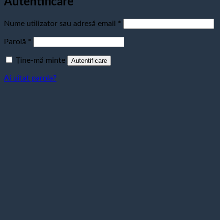
Autentificare
Obligatoriu
Nume utilizator sau adresă email
*
Obligatoriu
Parolă
*
Ține-mă minte
Autentificare
Ai uitat parola?