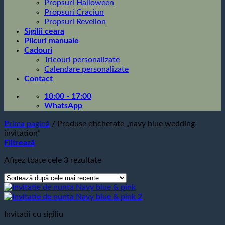
Propsuri Halloween
Propsuri Craciun
Propsuri Revelion
Sigilii ceara
Plicuri manuale
Cadouri
Tricouri personalizate
Calendare personalizate
Contact
10:00 - 17:00
WhatsApp
Prima pagină
/
Produse etichetate „navy blue wedding
invitation”
Filtrează
Sortat
Afișez toate cele 3 rezultate
după
cele
mai
recente
Invitatii cu sigiliu