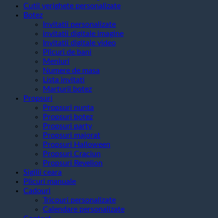
Cutii verighete personalizate
Botez
Invitatii personalizate
invitatii digitale imagine
Invitatii digitale video
Plicuri de bani
Meniuri
Numere de masa
Lista invitati
Marturii botez
Propsuri
Propsuri nunta
Propsuri botez
Propsuri party
Propsuri majorat
Propsuri Halloween
Propsuri Craciun
Propsuri Revelion
Sigilii ceara
Plicuri manuale
Cadouri
Tricouri personalizate
Calendare personalizate