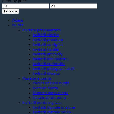
Filter by price
Preț
Preț
minim
maxim
Filtrează
Acasa
Nunta
Invitatii personalizate
Invitatii clasice
Invitatii premium
Invitatii cu sigiliu
Invitatii florale
Invitatii greenery
Invitatii minimaliste
Invitatii cu fundita
Invitatii plexiglas – acril
Invitatii diverse
Papetarie nunta
Plicuri de bani nunta
Meniuri nunta
Numere masa nunta
Lista invitati nunta
Invitatii nunta digitale
Invitatii digitale imagine
Invitatii digitale video