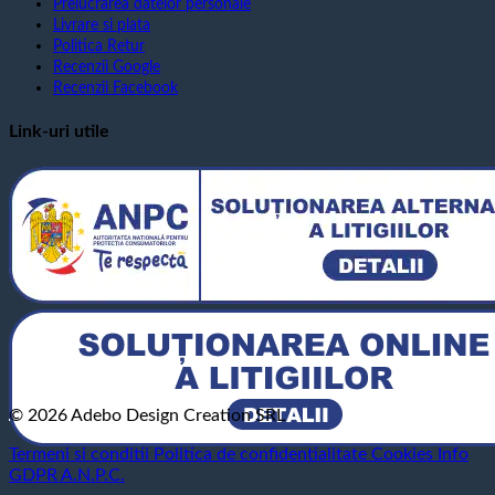
Prelucrarea datelor personale
Livrare si plata
Politica Retur
Recenzii Google
Recenzii Facebook
Link-uri utile
© 2026 Adebo Design Creation SRL
Termeni si conditii
Politica de confidentialitate
Cookies
Info
GDPR
A.N.P.C.