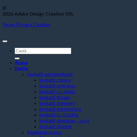
©
2026 Adebo Design Creation SRL
Terms
Privacy
Cookies
Caută
după:
Acasa
Nunta
Invitatii personalizate
Invitatii clasice
Invitatii premium
Invitatii cu sigiliu
Invitatii florale
Invitatii greenery
Invitatii minimaliste
Invitatii cu fundita
Invitatii plexiglas – acril
Invitatii diverse
Papetarie nunta