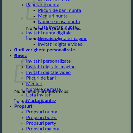
Papetarie nunta
Plicuri de bani nunta
Meniuri nunta
Numere masa nunta
Lista invitati nunta
Nu ai niciun produs în coș.
Invitatii nunta digitale
Invitatii digitale imagine
Înapoi la magazin
Invitatii digitale video
0
Cutii verighete personalizate
Botez
Coș
Invitatii personalizate
invitatii digitale imagine
Invitatii digitale video
Plicuri de bani
Meniuri
Numere de masa
Nu ai niciun produs în coș.
Lista invitati
Marturii botez
Înapoi la magazin
Propsuri
Propsuri nunta
Propsuri botez
Propsuri party
Propsuri majorat