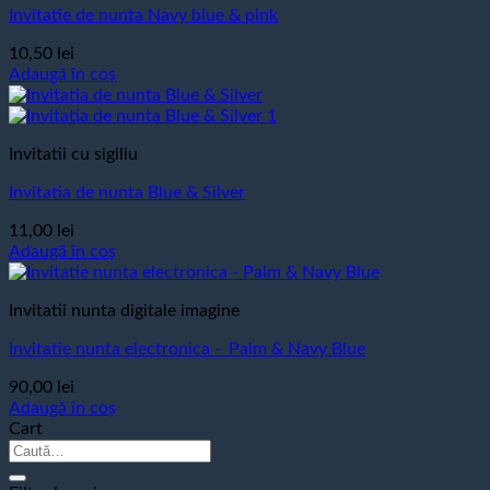
Invitatie de nunta Navy blue & pink
10,50
lei
Adaugă în coș
Invitatii cu sigiliu
Invitatia de nunta Blue & Silver
11,00
lei
Adaugă în coș
Invitatii nunta digitale imagine
Invitatie nunta electronica – Palm & Navy Blue
90,00
lei
Adaugă în coș
Cart
Caută
după: