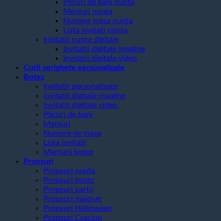
Plicuri de bani nunta
Meniuri nunta
Numere masa nunta
Lista invitati nunta
Invitatii nunta digitale
Invitatii digitale imagine
Invitatii digitale video
Cutii verighete personalizate
Botez
Invitatii personalizate
invitatii digitale imagine
Invitatii digitale video
Plicuri de bani
Meniuri
Numere de masa
Lista invitati
Marturii botez
Propsuri
Propsuri nunta
Propsuri botez
Propsuri party
Propsuri majorat
Propsuri Halloween
Propsuri Craciun