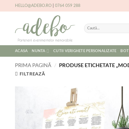
Skip
HELLO@ADEBO.RO
|
0764 059 288
to
content
Caută
după:
ACASA
NUNTA
CUTII VERIGHETE PERSONALIZATE
BOT
PRIMA PAGINĂ
/
PRODUSE ETICHETATE „MOD
FILTREAZĂ