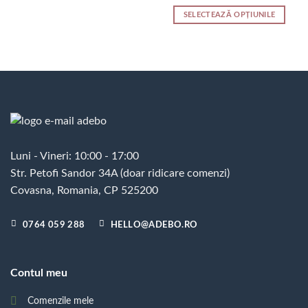
de
Acest
la
prețuri:
SELECTEAZĂ OPȚIUNILE
produs
170,00 lei
65,00 le
până
Acest
are
la
produs
mai
170,00 l
are
multe
mai
variații.
multe
Opțiunile
variații.
pot
Opțiunile
fi
pot
alese
fi
în
Luni - Vineri: 10:00 - 17:00
alese
pagina
Str. Petofi Sandor 34A (doar ridicare comenzi)
în
produsului.
pagina
Covasna, Romania, CP 525200
produsului.
0764 059 288
HELLO@ADEBO.RO
Contul meu
Comenzile mele