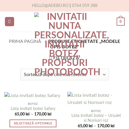
Skip
HELLO@ADEBO.RO
|
0764 059 288
to
content
0
PRIMA PAGINĂ
/
PRODUSE ETICHETATE „MODELE
OPIS BOTEZ”
FILTREAZĂ
BOTEZ
Lista invitati botez Safary
BOTEZ
Interval
65,00
lei
–
170,00
lei
Lista invitati botez – Ursulet
de
si Norisori roz
prețuri:
SELECTEAZĂ OPȚIUNILE
65,00 lei
Interval
65,00
lei
–
170,00
lei
până