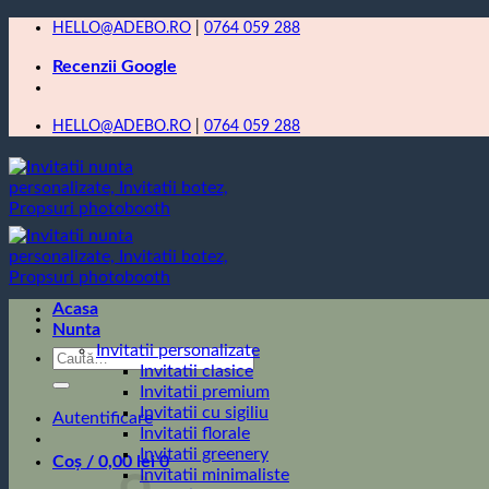
Skip
HELLO@ADEBO.RO
|
0764 059 288
to
Recenzii Google
content
HELLO@ADEBO.RO
|
0764 059 288
Acasa
Nunta
Invitatii personalizate
Caută
Invitatii clasice
după:
Invitatii premium
Invitatii cu sigiliu
Autentificare
Invitatii florale
Invitatii greenery
Coș /
0,00
lei
0
Invitatii minimaliste