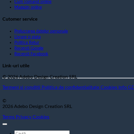
Cum comand online
Magazin online
Cutomer service
Prelucrarea datelor personale
Livrare si plata
Politica Retur
Recenzii Google
Recenzii Facebook
Link-uri utile
© 2026 Adebo Design Creation SRL
Termeni si conditii
Politica de confidentialitate
Cookies
Info G
©
2026 Adebo Design Creation SRL
Terms
Privacy
Cookies
Caută