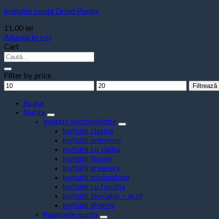
Invitatie nunta Dried Poppy
11,00
lei
Adaugă în coș
Cart
Caută
după:
Filter by price
Preț
Preț
Filtrează
minim
maxim
Acasa
Nunta
Invitatii personalizate
Invitatii clasice
Invitatii premium
Invitatii cu sigiliu
Invitatii florale
Invitatii greenery
Invitatii minimaliste
Invitatii cu fundita
Invitatii plexiglas – acril
Invitatii diverse
Papetarie nunta