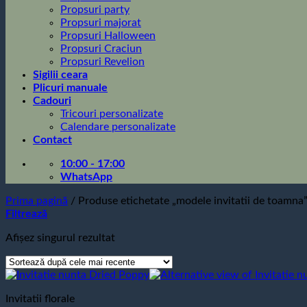
Propsuri party
Propsuri majorat
Propsuri Halloween
Propsuri Craciun
Propsuri Revelion
Sigilii ceara
Plicuri manuale
Cadouri
Tricouri personalizate
Calendare personalizate
Contact
10:00 - 17:00
WhatsApp
Prima pagină
/
Produse etichetate „modele invitatii de toamna
Filtrează
Afișez singurul rezultat
Invitatii florale