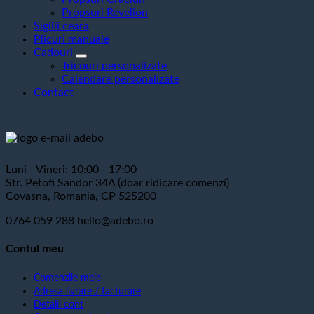
Propsuri Revelion
Sigilii ceara
Plicuri manuale
Cadouri
Tricouri personalizate
Calendare personalizate
Contact
Luni - Vineri: 10:00 - 17:00
Str. Petofi Sandor 34A (doar ridicare comenzi)
Covasna, Romania, CP 525200
0764 059 288
hello@adebo.ro
Contul meu
Comenzile mele
Adresa livrare / facturare
Detalii cont