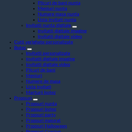
Plicuri de bani nunta
Meniuri nunta
Numere masa nunta
Lista invitati nunta
Invitatii nunta digitale
Invitatii digitale imagine
Invitatii digitale video
Cutii verighete personalizate
Botez
Invitatii personalizate
invitatii digitale imagine
Invitatii digitale video
Plicuri de bani
Meniuri
Numere de masa
Lista invitati
Marturii botez
Propsuri
Propsuri nunta
Propsuri botez
Propsuri party
Propsuri majorat
Propsuri Halloween
Propsuri Craciun