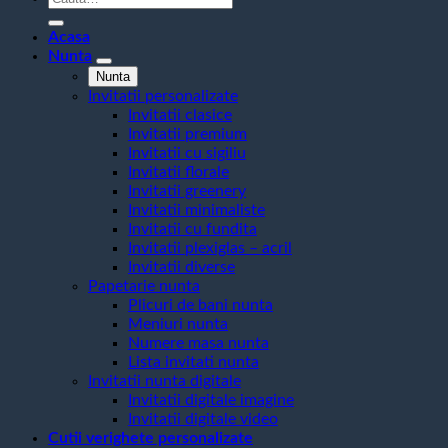
după:
Acasa
Nunta
Nunta
Invitatii personalizate
Invitatii clasice
Invitatii premium
Invitatii cu sigiliu
Invitatii florale
Invitatii greenery
Invitatii minimaliste
Invitatii cu fundita
Invitatii plexiglas – acril
Invitatii diverse
Papetarie nunta
Plicuri de bani nunta
Meniuri nunta
Numere masa nunta
Lista invitati nunta
Invitatii nunta digitale
Invitatii digitale imagine
Invitatii digitale video
Cutii verighete personalizate