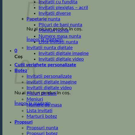
Invitatii cu fundita
Invitatii plexiglas – acril
Invitatii diverse
Papetarie nunta
Plicuri de bani nunta
Nu ai niciun produs în coș.
Meniuri nunta
Numere masa nunta
Înapoi la magazin
Lista invitati nunta
Invitatii nunta digitale
0
Invitatii digitale imagine
Coș
Invitatii digitale video
Cutii verighete personalizate
Botez
Invitatii personalizate
invitatii digitale imagine
Invitatii digitale video
Nu ai niciun produs în coș.
Plicuri de bani
Meniuri
Înapoi la magazin
Numere de masa
Lista invitati
Marturii botez
Propsuri
Propsuri nunta
Propsuri botez