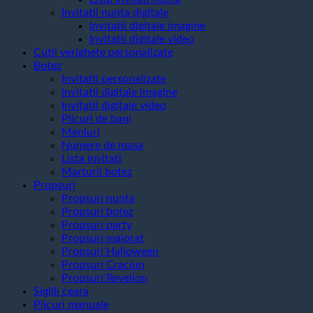
Invitatii nunta digitale
Invitatii digitale imagine
Invitatii digitale video
Cutii verighete personalizate
Botez
Invitatii personalizate
invitatii digitale imagine
Invitatii digitale video
Plicuri de bani
Meniuri
Numere de masa
Lista invitati
Marturii botez
Propsuri
Propsuri nunta
Propsuri botez
Propsuri party
Propsuri majorat
Propsuri Halloween
Propsuri Craciun
Propsuri Revelion
Sigilii ceara
Plicuri manuale