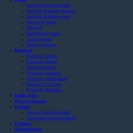
Invitatii personalizate
invitatii digitale imagine
Invitatii digitale video
Plicuri de bani
Meniuri
Numere de masa
Lista invitati
Marturii botez
Propsuri
Propsuri nunta
Propsuri botez
Propsuri party
Propsuri majorat
Propsuri Halloween
Propsuri Craciun
Propsuri Revelion
Sigilii ceara
Plicuri manuale
Cadouri
Tricouri personalizate
Calendare personalizate
Contact
Autentificare