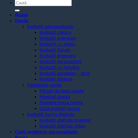
Caută
după:
Acasa
Nunta
Invitatii personalizate
Invitatii clasice
Invitatii premium
Invitatii cu sigiliu
Invitatii florale
Invitatii greenery
Invitatii minimaliste
Invitatii cu fundita
Invitatii plexiglas – acril
Invitatii diverse
Papetarie nunta
Plicuri de bani nunta
Meniuri nunta
Numere masa nunta
Lista invitati nunta
Invitatii nunta digitale
Invitatii digitale imagine
Invitatii digitale video
Cutii verighete personalizate
Botez