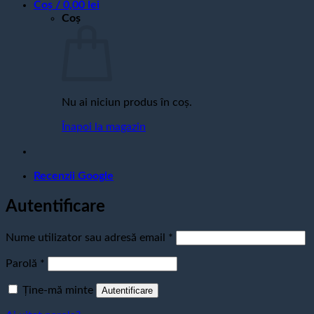
Coș /
0,00
lei
Coș
Nu ai niciun produs în coș.
Înapoi la magazin
Recenzii Google
Autentificare
Obligatoriu
Nume utilizator sau adresă email
*
Obligatoriu
Parolă
*
Ține-mă minte
Autentificare