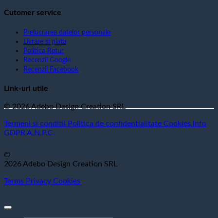
Cutomer service
Prelucrarea datelor personale
Livrare si plata
Politica Retur
Recenzii Google
Recenzii Facebook
Link-uri utile
© 2026 Adebo Design Creation SRL
Termeni si conditii
Politica de confidentialitate
Cookies
Info
GDPR
A.N.P.C.
©
2026 Adebo Design Creation SRL
Terms
Privacy
Cookies