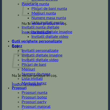
Papetarie nunta
Plicuri de bani nunta
Meniuri nunta
Numere masa nunta
Lista invitati nunta
Nu ai niciun produs în coș.
Invitatii nunta digitale
Invitatii digitale imagine
Înapoi la magazin
Invitatii digitale video
0
Cutii verighete personalizate
Botez
Coș
Invitatii personalizate
invitatii digitale imagine
Invitatii digitale video
Plicuri de bani
Meniuri
Numere de masa
Nu ai niciun produs în coș.
Lista invitati
Marturii botez
Înapoi la magazin
Propsuri
Propsuri nunta
Propsuri botez
Propsuri party
Propsuri majorat