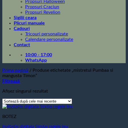
Propsuri Halloween
Propsuri Craciun
Propsuri Revelion
Sigilii ceara
Plicuri manuale
Cadouri
Tricouri personalizate
Calendare personalizate
Contact
10:00 - 17:00
WhatsApp
Prima pagină
/
Produse etichetate „mistretul Pumbaa si
mangusta Timon”
Filtrează
Afișez singurul rezultat
BOTEZ
Invitatie digitala Simba regele leu