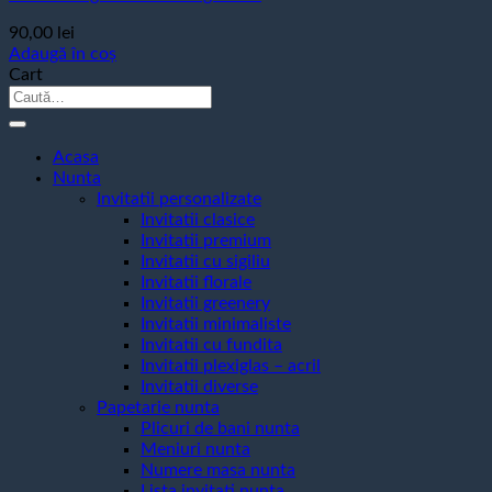
90,00
lei
Adaugă în coș
Cart
Caută
după:
Acasa
Nunta
Invitatii personalizate
Invitatii clasice
Invitatii premium
Invitatii cu sigiliu
Invitatii florale
Invitatii greenery
Invitatii minimaliste
Invitatii cu fundita
Invitatii plexiglas – acril
Invitatii diverse
Papetarie nunta
Plicuri de bani nunta
Meniuri nunta
Numere masa nunta
Lista invitati nunta