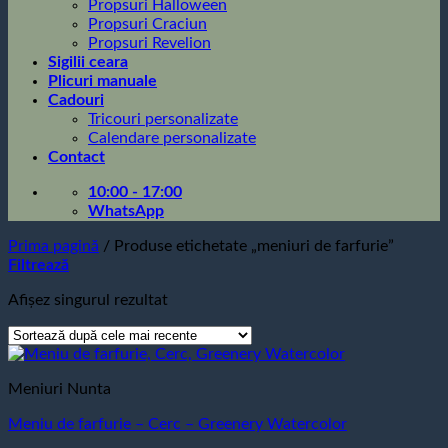
Propsuri Halloween
Propsuri Craciun
Propsuri Revelion
Sigilii ceara
Plicuri manuale
Cadouri
Tricouri personalizate
Calendare personalizate
Contact
10:00 - 17:00
WhatsApp
Prima pagină
/
Produse etichetate „meniuri de farfurie”
Filtrează
Afișez singurul rezultat
Meniuri Nunta
Meniu de farfurie – Cerc – Greenery Watercolor