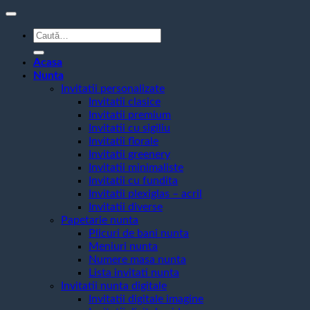
Caută
după:
Acasa
Nunta
Invitatii personalizate
Invitatii clasice
Invitatii premium
Invitatii cu sigiliu
Invitatii florale
Invitatii greenery
Invitatii minimaliste
Invitatii cu fundita
Invitatii plexiglas – acril
Invitatii diverse
Papetarie nunta
Plicuri de bani nunta
Meniuri nunta
Numere masa nunta
Lista invitati nunta
Invitatii nunta digitale
Invitatii digitale imagine