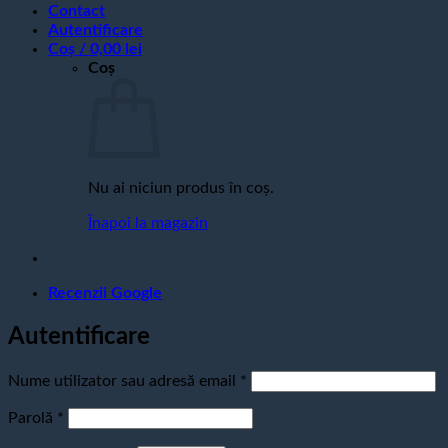
Contact
Autentificare
Coș /
0,00
lei
Coș
Nu ai niciun produs în coș.
Înapoi la magazin
Recenzii Google
Autentificare
Obligatoriu
Nume utilizator sau adresă email
*
Obligatoriu
Parolă
*