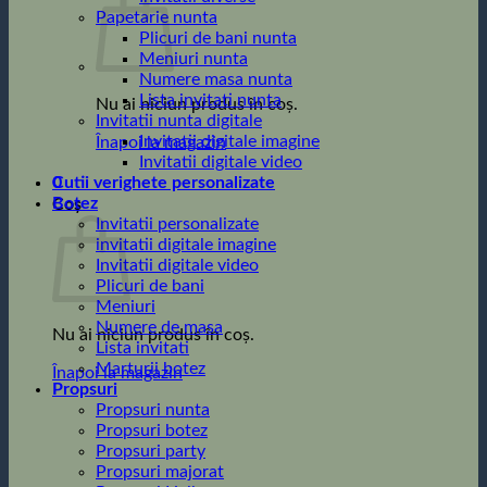
Papetarie nunta
Plicuri de bani nunta
Meniuri nunta
Numere masa nunta
Lista invitati nunta
Nu ai niciun produs în coș.
Invitatii nunta digitale
Invitatii digitale imagine
Înapoi la magazin
Invitatii digitale video
0
Cutii verighete personalizate
Botez
Coș
Invitatii personalizate
invitatii digitale imagine
Invitatii digitale video
Plicuri de bani
Meniuri
Numere de masa
Nu ai niciun produs în coș.
Lista invitati
Marturii botez
Înapoi la magazin
Propsuri
Propsuri nunta
Propsuri botez
Propsuri party
Propsuri majorat