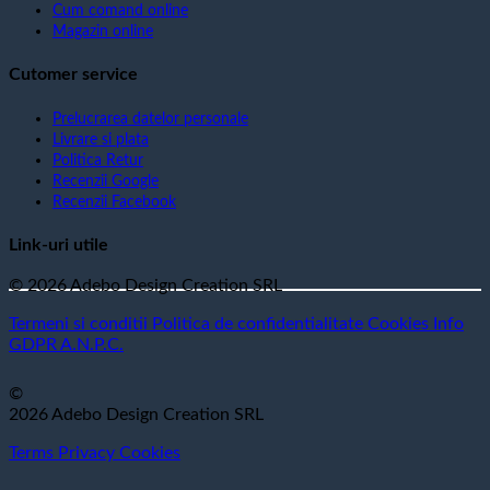
Cum comand online
Magazin online
Cutomer service
Prelucrarea datelor personale
Livrare si plata
Politica Retur
Recenzii Google
Recenzii Facebook
Link-uri utile
© 2026 Adebo Design Creation SRL
Termeni si conditii
Politica de confidentialitate
Cookies
Info
GDPR
A.N.P.C.
©
2026 Adebo Design Creation SRL
Terms
Privacy
Cookies