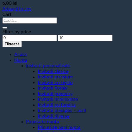
6,00
lei
Adaugă în coș
Cart
Caută
după:
Filter by price
Preț
Preț
minim
maxim
Filtrează
Acasa
Nunta
Invitatii personalizate
Invitatii clasice
Invitatii premium
Invitatii cu sigiliu
Invitatii florale
Invitatii greenery
Invitatii minimaliste
Invitatii cu fundita
Invitatii plexiglas – acril
Invitatii diverse
Papetarie nunta
Plicuri de bani nunta