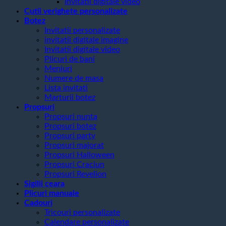
Invitatii digitale video
Cutii verighete personalizate
Botez
Invitatii personalizate
invitatii digitale imagine
Invitatii digitale video
Plicuri de bani
Meniuri
Numere de masa
Lista invitati
Marturii botez
Propsuri
Propsuri nunta
Propsuri botez
Propsuri party
Propsuri majorat
Propsuri Halloween
Propsuri Craciun
Propsuri Revelion
Sigilii ceara
Plicuri manuale
Cadouri
Tricouri personalizate
Calendare personalizate