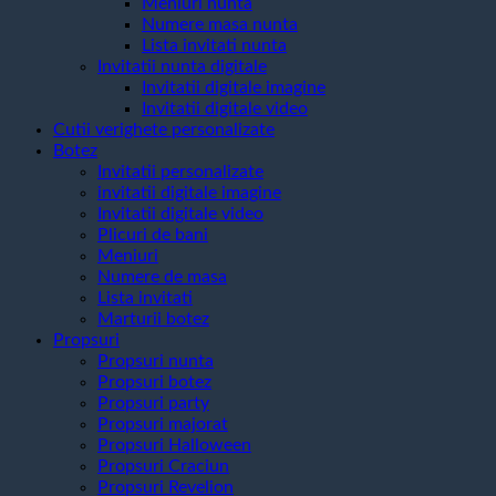
Meniuri nunta
Numere masa nunta
Lista invitati nunta
Invitatii nunta digitale
Invitatii digitale imagine
Invitatii digitale video
Cutii verighete personalizate
Botez
Invitatii personalizate
invitatii digitale imagine
Invitatii digitale video
Plicuri de bani
Meniuri
Numere de masa
Lista invitati
Marturii botez
Propsuri
Propsuri nunta
Propsuri botez
Propsuri party
Propsuri majorat
Propsuri Halloween
Propsuri Craciun
Propsuri Revelion