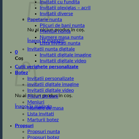
Invitatii cu fundita
Invitatii plexiglas – acril
Invitatii diverse
Papetarie nunta
Plicuri de bani nunta
Nu ai niciun produs în coș.
Meniuri nunta
Numere masa nunta
Înapoi la magazin
Lista invitati nunta
Invitatii nunta digitale
0
Invitatii digitale imagine
Coș
Invitatii digitale video
Cutii verighete personalizate
Botez
Invitatii personalizate
invitatii digitale imagine
Invitatii digitale video
Nu ai niciun produs în coș.
Plicuri de bani
Meniuri
Înapoi la magazin
Numere de masa
Lista invitati
Marturii botez
Propsuri
Propsuri nunta
Propsuri botez