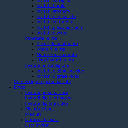
Invitatii cu sigiliu
Invitatii florale
Invitatii greenery
Invitatii minimaliste
Invitatii cu fundita
Invitatii plexiglas – acril
Invitatii diverse
Papetarie nunta
Plicuri de bani nunta
Meniuri nunta
Numere masa nunta
Lista invitati nunta
Invitatii nunta digitale
Invitatii digitale imagine
Invitatii digitale video
Cutii verighete personalizate
Botez
Invitatii personalizate
invitatii digitale imagine
Invitatii digitale video
Plicuri de bani
Meniuri
Numere de masa
Lista invitati