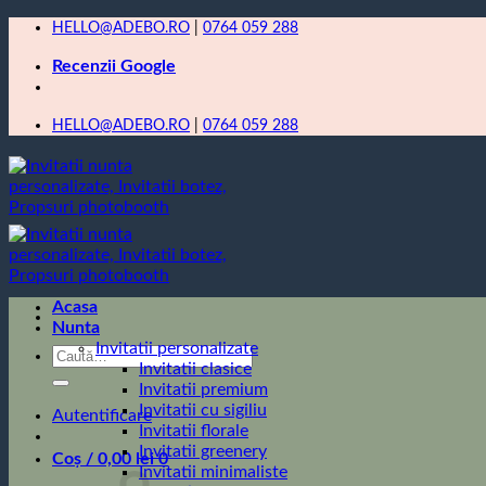
Skip
HELLO@ADEBO.RO
|
0764 059 288
to
Recenzii Google
content
HELLO@ADEBO.RO
|
0764 059 288
Acasa
Nunta
Invitatii personalizate
Caută
Invitatii clasice
după:
Invitatii premium
Invitatii cu sigiliu
Autentificare
Invitatii florale
Invitatii greenery
Coș /
0,00
lei
0
Invitatii minimaliste