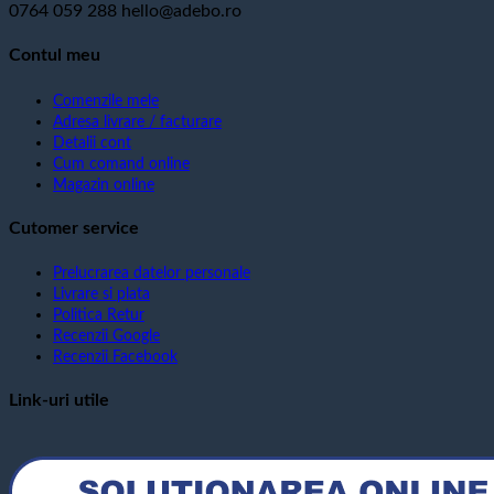
0764 059 288
hello@adebo.ro
Contul meu
Comenzile mele
Adresa livrare / facturare
Detalii cont
Cum comand online
Magazin online
Cutomer service
Prelucrarea datelor personale
Livrare si plata
Politica Retur
Recenzii Google
Recenzii Facebook
Link-uri utile