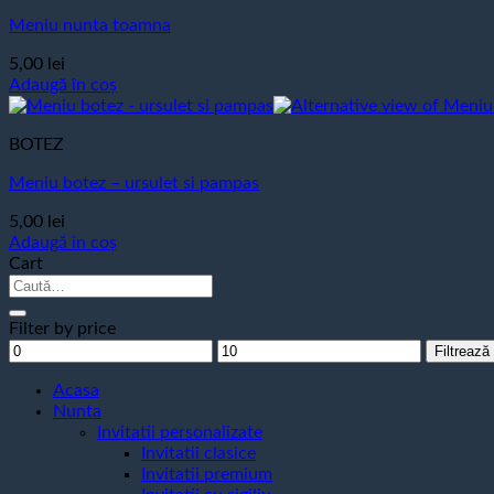
Meniu nunta toamna
5,00
lei
Adaugă în coș
BOTEZ
Meniu botez – ursulet si pampas
5,00
lei
Adaugă în coș
Cart
Caută
după:
Filter by price
Preț
Preț
Filtrează
minim
maxim
Acasa
Nunta
Invitatii personalizate
Invitatii clasice
Invitatii premium