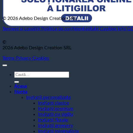
© 2026 Adebo Design Creation SRL
Termeni si conditii
Politica de confidentialitate
Cookies
Info G
©
2026 Adebo Design Creation SRL
Terms
Privacy
Cookies
Caută
după:
Acasa
Nunta
Invitatii personalizate
Invitatii clasice
Invitatii premium
Invitatii cu sigiliu
Invitatii florale
Invitatii greenery
Invitatii minimaliste