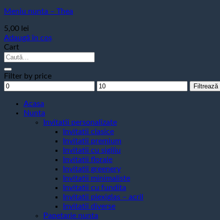
Meniu nunta – Thea
5,00
lei
Adaugă în coș
Cart
Caută
după:
Filter by price
Preț
Preț
Filtrează
minim
maxim
Acasa
Nunta
Invitatii personalizate
Invitatii clasice
Invitatii premium
Invitatii cu sigiliu
Invitatii florale
Invitatii greenery
Invitatii minimaliste
Invitatii cu fundita
Invitatii plexiglas – acril
Invitatii diverse
Papetarie nunta