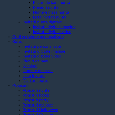
Plicuri de bani nunta
Meniuri nunta
Numere masa nunta
Lista invitati nunta
Invitatii nunta digitale
Invitatii digitale imagine
Invitatii digitale video
Cutii verighete personalizate
Botez
Invitatii personalizate
invitatii digitale imagine
Invitatii digitale video
Plicuri de bani
Meniuri
Numere de masa
Lista invitati
Marturii botez
Propsuri
Propsuri nunta
Propsuri botez
Propsuri party
Propsuri majorat
Propsuri Halloween
Propsuri Craciun