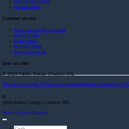
Cum comand online
Magazin online
Cutomer service
Prelucrarea datelor personale
Livrare si plata
Politica Retur
Recenzii Google
Recenzii Facebook
Link-uri utile
© 2026 Adebo Design Creation SRL
Termeni si conditii
Politica de confidentialitate
Cookies
Info G
©
2026 Adebo Design Creation SRL
Terms
Privacy
Cookies
Caută