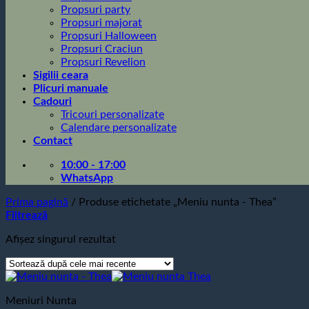
Propsuri party
Propsuri majorat
Propsuri Halloween
Propsuri Craciun
Propsuri Revelion
Sigilii ceara
Plicuri manuale
Cadouri
Tricouri personalizate
Calendare personalizate
Contact
10:00 - 17:00
WhatsApp
Prima pagină
/
Produse etichetate „Meniu nunta - Thea”
Filtrează
Afișez singurul rezultat
Meniuri Nunta