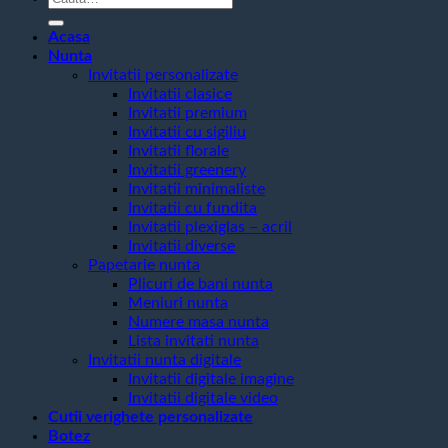
după:
Acasa
Nunta
Invitatii personalizate
Invitatii clasice
Invitatii premium
Invitatii cu sigiliu
Invitatii florale
Invitatii greenery
Invitatii minimaliste
Invitatii cu fundita
Invitatii plexiglas – acril
Invitatii diverse
Papetarie nunta
Plicuri de bani nunta
Meniuri nunta
Numere masa nunta
Lista invitati nunta
Invitatii nunta digitale
Invitatii digitale imagine
Invitatii digitale video
Cutii verighete personalizate
Botez