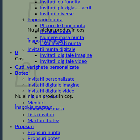
Invitatii cu fundita
Invitatii plexiglas – acril
Invitatii diverse
Papetarie nunta
Plicuri de bani nunta
Nu ai niciun produs în coș.
Meniuri nunta
Numere masa nunta
Înapoi la magazin
Lista invitati nunta
Invitatii nunta digitale
0
Invitatii digitale imagine
Coș
Invitatii digitale video
Cutii verighete personalizate
Botez
Invitatii personalizate
invitatii digitale imagine
Invitatii digitale video
Nu ai niciun produs în coș.
Plicuri de bani
Meniuri
Înapoi la magazin
Numere de masa
Lista invitati
Marturii botez
Propsuri
Propsuri nunta
Propsuri botez