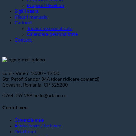
Propsuri Revelion
Sigilii ceara
Plicuri manuale
Cadouri
Tricouri personalizate
Calendare personalizate
Contact
Luni - Vineri: 10:00 - 17:00
Str. Petofi Sandor 34A (doar ridicare comenzi)
Covasna, Romania, CP 525200
0764 059 288
hello@adebo.ro
Contul meu
Comenzile mele
Adresa livrare / facturare
Detalii cont