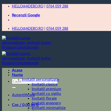
Skip
HELLO@ADEBO.RO
|
0764 059 288
to
Recenzii Google
content
HELLO@ADEBO.RO
|
0764 059 288
Acasa
Nunta
Invitatii personalizate
Caută
Invitatii clasice
după:
Invitatii premium
Invitatii cu sigiliu
Autentificare
Invitatii florale
Invitatii greenery
Coș /
0,00
lei
0
Invitatii minimaliste