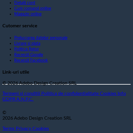
Detalii cont
Cum comand online
Magazin online
Cutomer service
Prelucrarea datelor personale
Livrare si plata
Politica Retur
Recenzii Google
Recenzii Facebook
Link-uri utile
© 2026 Adebo Design Creation SRL
Termeni si conditii
Politica de confidentialitate
Cookies
Info
GDPR
A.N.P.C.
©
2026 Adebo Design Creation SRL
Terms
Privacy
Cookies