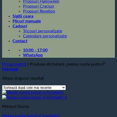
Propsuri Halloween
Propsuri Craciun
Propsuri Revelion
Sigilii ceara
Plicuri manuale
Cadouri
Tricouri personalizate
Calendare personalizate
Contact
10:00 - 17:00
WhatsApp
Prima pagină
/
Produse etichetate „meniu nunta preturi”
Filtrează
Afișez singurul rezultat
Meniuri Nunta
Meniu nunta bujori si trandafiri