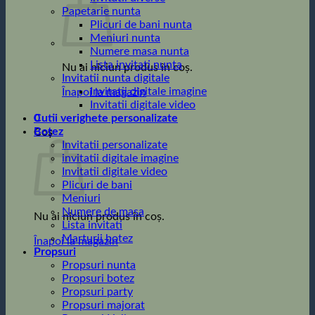
Papetarie nunta
Plicuri de bani nunta
Meniuri nunta
Numere masa nunta
Lista invitati nunta
Nu ai niciun produs în coș.
Invitatii nunta digitale
Invitatii digitale imagine
Înapoi la magazin
Invitatii digitale video
0
Cutii verighete personalizate
Botez
Coș
Invitatii personalizate
invitatii digitale imagine
Invitatii digitale video
Plicuri de bani
Meniuri
Numere de masa
Nu ai niciun produs în coș.
Lista invitati
Marturii botez
Înapoi la magazin
Propsuri
Propsuri nunta
Propsuri botez
Propsuri party
Propsuri majorat