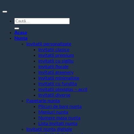
Caută
după:
Acasa
Nunta
Invitatii personalizate
Invitatii clasice
Invitatii premium
Invitatii cu sigiliu
Invitatii florale
Invitatii greenery
Invitatii minimaliste
Invitatii cu fundita
Invitatii plexiglas – acril
Invitatii diverse
Papetarie nunta
Plicuri de bani nunta
Meniuri nunta
Numere masa nunta
Lista invitati nunta
Invitatii nunta digitale