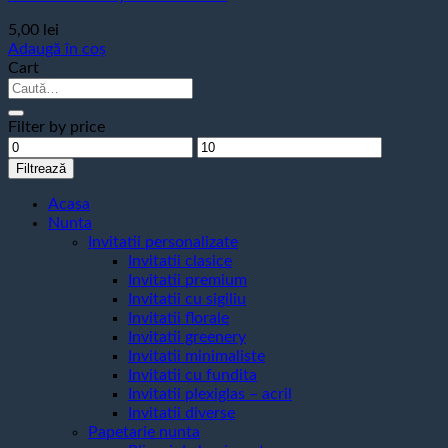
5,00
lei
Adaugă în coș
Cart
Caută
după:
Filter by price
Preț
Preț
minim
maxim
Filtrează
Acasa
Nunta
Invitatii personalizate
Invitatii clasice
Invitatii premium
Invitatii cu sigiliu
Invitatii florale
Invitatii greenery
Invitatii minimaliste
Invitatii cu fundita
Invitatii plexiglas – acril
Invitatii diverse
Papetarie nunta