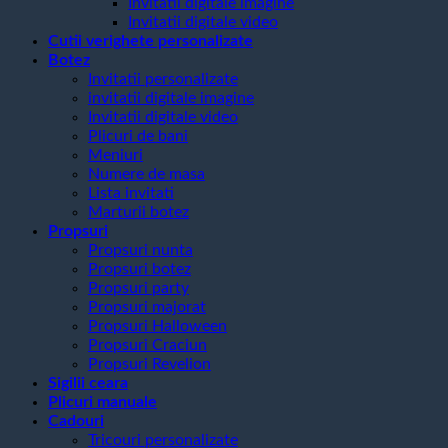
Invitatii digitale imagine
Invitatii digitale video
Cutii verighete personalizate
Botez
Invitatii personalizate
invitatii digitale imagine
Invitatii digitale video
Plicuri de bani
Meniuri
Numere de masa
Lista invitati
Marturii botez
Propsuri
Propsuri nunta
Propsuri botez
Propsuri party
Propsuri majorat
Propsuri Halloween
Propsuri Craciun
Propsuri Revelion
Sigilii ceara
Plicuri manuale
Cadouri
Tricouri personalizate