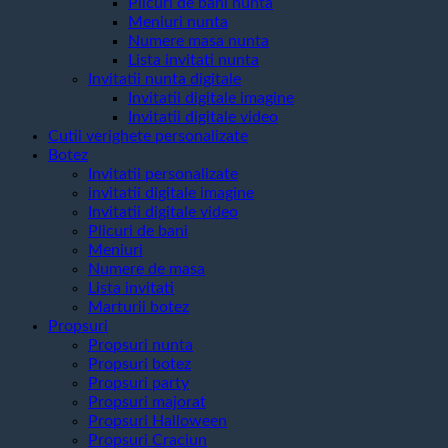
Plicuri de bani nunta
Meniuri nunta
Numere masa nunta
Lista invitati nunta
Invitatii nunta digitale
Invitatii digitale imagine
Invitatii digitale video
Cutii verighete personalizate
Botez
Invitatii personalizate
invitatii digitale imagine
Invitatii digitale video
Plicuri de bani
Meniuri
Numere de masa
Lista invitati
Marturii botez
Propsuri
Propsuri nunta
Propsuri botez
Propsuri party
Propsuri majorat
Propsuri Halloween
Propsuri Craciun