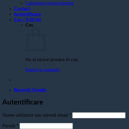
Calendare personalizate
Contact
Autentificare
Coș /
0,00
lei
Coș
Nu ai niciun produs în coș.
Înapoi la magazin
Recenzii Google
Autentificare
Obligatoriu
Nume utilizator sau adresă email
*
Obligatoriu
Parolă
*