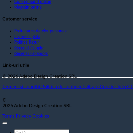
Cum comand online
Magazin online
Cutomer service
Prelucrarea datelor personale
Livrare si plata
Politica Retur
Recenzii Google
Recenzii Facebook
Link-uri utile
© 2026 Adebo Design Creation SRL
Termeni si conditii
Politica de confidentialitate
Cookies
Info G
©
2026 Adebo Design Creation SRL
Terms
Privacy
Cookies
Caută