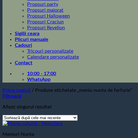
Propsuri party
Propsuri majorat
Propsuri Halloween
Propsuri Craciun
Propsuri Revelion
Sigilii ceara
Plicuri manuale
Cadouri
Tricouri personalizate
Calendare personalizate
Contact
10:00 - 17:00
WhatsApp
Prima pagină
/
Produse etichetate „meniu nunta de farfurie”
Filtrează
Afișez singurul rezultat
Meniuri Nunta