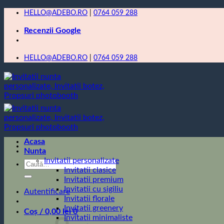
Skip
HELLO@ADEBO.RO
|
0764 059 288
to
Recenzii Google
content
HELLO@ADEBO.RO
|
0764 059 288
Acasa
Nunta
Invitatii personalizate
Caută
Invitatii clasice
după:
Invitatii premium
Invitatii cu sigiliu
Autentificare
Invitatii florale
Invitatii greenery
Coș /
0,00
lei
0
Invitatii minimaliste