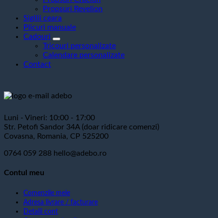
Propsuri Revelion
Sigilii ceara
Plicuri manuale
Cadouri
Tricouri personalizate
Calendare personalizate
Contact
Luni - Vineri: 10:00 - 17:00
Str. Petofi Sandor 34A (doar ridicare comenzi)
Covasna, Romania, CP 525200
0764 059 288
hello@adebo.ro
Contul meu
Comenzile mele
Adresa livrare / facturare
Detalii cont