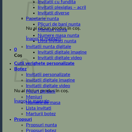
Invitatii cu fundita
Invitatii plexiglas – acril
Invitatii diverse
Papetarie nunta
Plicuri de bani nunta
Nu ai niciun produs în coș.
Meniuri nunta
Numere masa nunta
Înapoi la magazin
Lista invitati nunta
Invitatii nunta digitale
0
Invitatii digitale imagine
Coș
Invitatii digitale video
Cutii verighete personalizate
Botez
Invitatii personalizate
invitatii digitale imagine
Invitatii digitale video
Nu ai niciun produs în coș.
Plicuri de bani
Meniuri
Înapoi la magazin
Numere de masa
Lista invitati
Marturii botez
Propsuri
Propsuri nunta
Propsuri botez