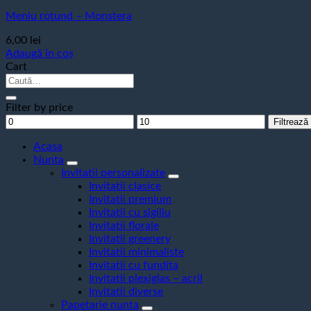
Meniu rotund – Monstera
6,00
lei
Adaugă în coș
Cart
Caută
după:
Filter by price
Preț
Preț
Filtrează
minim
maxim
Acasa
Nunta
Invitatii personalizate
Invitatii clasice
Invitatii premium
Invitatii cu sigiliu
Invitatii florale
Invitatii greenery
Invitatii minimaliste
Invitatii cu fundita
Invitatii plexiglas – acril
Invitatii diverse
Papetarie nunta