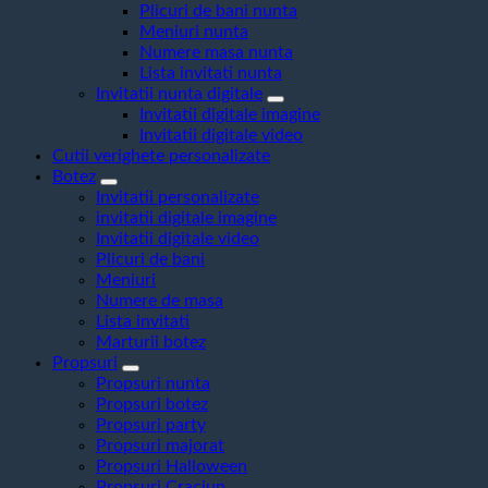
Plicuri de bani nunta
Meniuri nunta
Numere masa nunta
Lista invitati nunta
Invitatii nunta digitale
Invitatii digitale imagine
Invitatii digitale video
Cutii verighete personalizate
Botez
Invitatii personalizate
invitatii digitale imagine
Invitatii digitale video
Plicuri de bani
Meniuri
Numere de masa
Lista invitati
Marturii botez
Propsuri
Propsuri nunta
Propsuri botez
Propsuri party
Propsuri majorat
Propsuri Halloween
Propsuri Craciun