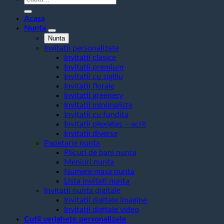
după:
Acasa
Nunta
Nunta
Invitatii personalizate
Invitatii clasice
Invitatii premium
Invitatii cu sigiliu
Invitatii florale
Invitatii greenery
Invitatii minimaliste
Invitatii cu fundita
Invitatii plexiglas – acril
Invitatii diverse
Papetarie nunta
Plicuri de bani nunta
Meniuri nunta
Numere masa nunta
Lista invitati nunta
Invitatii nunta digitale
Invitatii digitale imagine
Invitatii digitale video
Cutii verighete personalizate