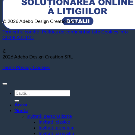
© 2026 Adebo Design Creation SRL
Termeni si conditii
Politica de confidentialitate
Cookies
Info
GDPR
A.N.P.C.
©
2026 Adebo Design Creation SRL
Terms
Privacy
Cookies
Caută
după:
Acasa
Nunta
Invitatii personalizate
Invitatii clasice
Invitatii premium
Invitatii cu sigiliu