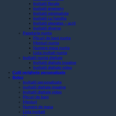
Invitatii florale
Invitatii greenery
Invitatii minimaliste
Invitatii cu fundita
Invitatii plexiglas – acril
Invitatii diverse
Papetarie nunta
Plicuri de bani nunta
Meniuri nunta
Numere masa nunta
Lista invitati nunta
Invitatii nunta digitale
Invitatii digitale imagine
Invitatii digitale video
Cutii verighete personalizate
Botez
Invitatii personalizate
invitatii digitale imagine
Invitatii digitale video
Plicuri de bani
Meniuri
Numere de masa
Lista invitati