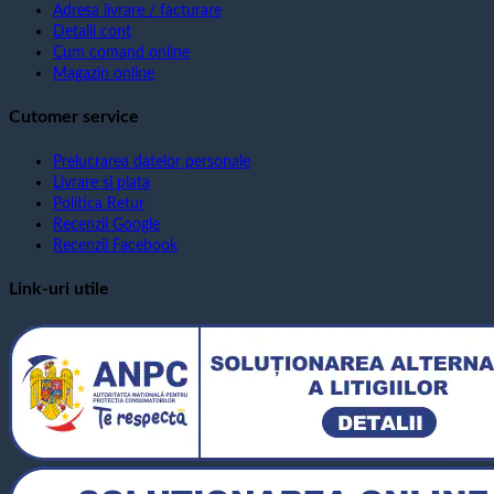
Adresa livrare / facturare
Detalii cont
Cum comand online
Magazin online
Cutomer service
Prelucrarea datelor personale
Livrare si plata
Politica Retur
Recenzii Google
Recenzii Facebook
Link-uri utile