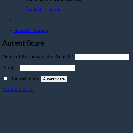
Înapoi la magazin
Recenzii Google
Autentificare
Obligatoriu
Nume utilizator sau adresă email
*
Obligatoriu
Parolă
*
Ține-mă minte
Autentificare
Ai uitat parola?