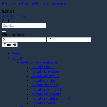
Meniu – motive traditionale romanesti
5,00
lei
Adaugă în coș
Cart
Caută
după:
Filter by price
Preț
Preț
minim
maxim
Filtrează
Acasa
Nunta
Invitatii personalizate
Invitatii clasice
Invitatii premium
Invitatii cu sigiliu
Invitatii florale
Invitatii greenery
Invitatii minimaliste
Invitatii cu fundita
Invitatii plexiglas – acril
Invitatii diverse