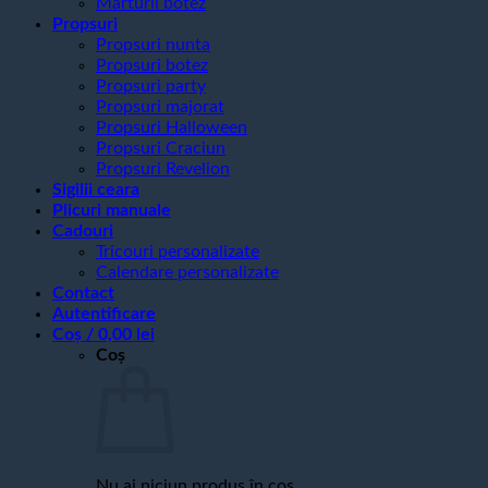
Marturii botez
Propsuri
Propsuri nunta
Propsuri botez
Propsuri party
Propsuri majorat
Propsuri Halloween
Propsuri Craciun
Propsuri Revelion
Sigilii ceara
Plicuri manuale
Cadouri
Tricouri personalizate
Calendare personalizate
Contact
Autentificare
Coș /
0,00
lei
Coș
Nu ai niciun produs în coș.