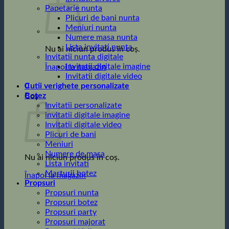
Papetarie nunta
Plicuri de bani nunta
Meniuri nunta
Numere masa nunta
Lista invitati nunta
Nu ai niciun produs în coș.
Invitatii nunta digitale
Invitatii digitale imagine
Înapoi la magazin
Invitatii digitale video
0
Cutii verighete personalizate
Botez
Coș
Invitatii personalizate
invitatii digitale imagine
Invitatii digitale video
Plicuri de bani
Meniuri
Numere de masa
Nu ai niciun produs în coș.
Lista invitati
Marturii botez
Înapoi la magazin
Propsuri
Propsuri nunta
Propsuri botez
Propsuri party
Propsuri majorat