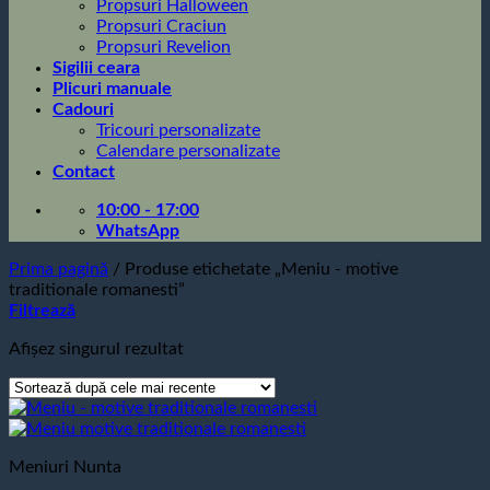
Propsuri Halloween
Propsuri Craciun
Propsuri Revelion
Sigilii ceara
Plicuri manuale
Cadouri
Tricouri personalizate
Calendare personalizate
Contact
10:00 - 17:00
WhatsApp
Prima pagină
/
Produse etichetate „Meniu - motive
traditionale romanesti”
Filtrează
Afișez singurul rezultat
Meniuri Nunta