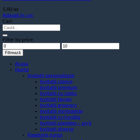
5,00
lei
Adaugă în coș
Cart
Caută
după:
Filter by price
Preț
Preț
minim
maxim
Filtrează
Acasa
Nunta
Invitatii personalizate
Invitatii clasice
Invitatii premium
Invitatii cu sigiliu
Invitatii florale
Invitatii greenery
Invitatii minimaliste
Invitatii cu fundita
Invitatii plexiglas – acril
Invitatii diverse
Papetarie nunta