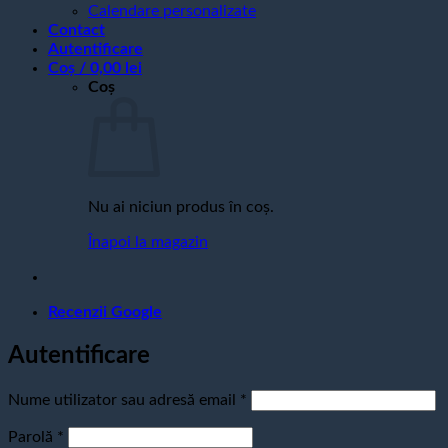
Calendare personalizate
Contact
Autentificare
Coș /
0,00
lei
Coș
Nu ai niciun produs în coș.
Înapoi la magazin
Recenzii Google
Autentificare
Obligatoriu
Nume utilizator sau adresă email
*
Obligatoriu
Parolă
*