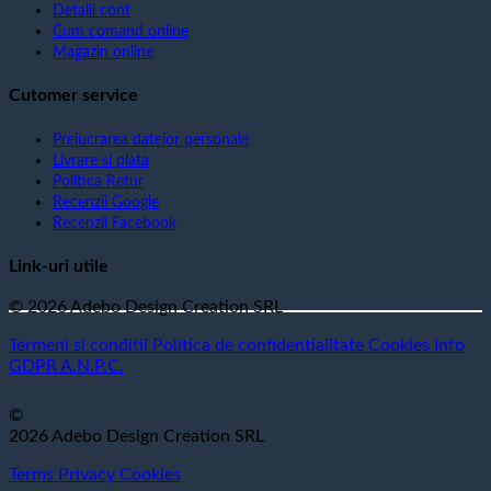
Detalii cont
Cum comand online
Magazin online
Cutomer service
Prelucrarea datelor personale
Livrare si plata
Politica Retur
Recenzii Google
Recenzii Facebook
Link-uri utile
© 2026 Adebo Design Creation SRL
Termeni si conditii
Politica de confidentialitate
Cookies
Info
GDPR
A.N.P.C.
©
2026 Adebo Design Creation SRL
Terms
Privacy
Cookies