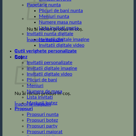
Papetarie nunta
Plicuri de bani nunta
Meniuri nunta
Numere masa nunta
Lista invitati nunta
Nu ai niciun produs în coș.
Invitatii nunta digitale
Invitatii digitale imagine
Înapoi la magazin
Invitatii digitale video
0
Cutii verighete personalizate
Botez
Coș
Invitatii personalizate
invitatii digitale imagine
Invitatii digitale video
Plicuri de bani
Meniuri
Numere de masa
Nu ai niciun produs în coș.
Lista invitati
Marturii botez
Înapoi la magazin
Propsuri
Propsuri nunta
Propsuri botez
Propsuri party
Propsuri majorat