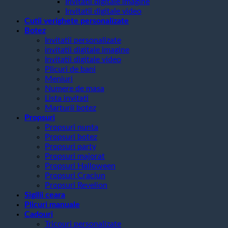
Invitatii digitale imagine
Invitatii digitale video
Cutii verighete personalizate
Botez
Invitatii personalizate
invitatii digitale imagine
Invitatii digitale video
Plicuri de bani
Meniuri
Numere de masa
Lista invitati
Marturii botez
Propsuri
Propsuri nunta
Propsuri botez
Propsuri party
Propsuri majorat
Propsuri Halloween
Propsuri Craciun
Propsuri Revelion
Sigilii ceara
Plicuri manuale
Cadouri
Tricouri personalizate