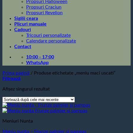
Propsuri Halloween
Propsuri Craciun
Propsuri Revelion
Sigilii ceara
Plicuri manuale
Cadouri
Tricouri personalizate
Calendare personalizate
Contact
10:00 - 17:00
WhatsApp
Prima pagină
/
Produse etichetate „meniu maci uscati”
Filtrează
Afișez singurul rezultat
Meniuri Nunta
Meniu nunta – Frunze palmier si pampas