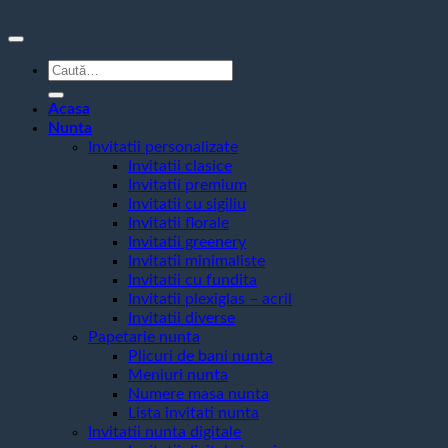
Caută
după:
Acasa
Nunta
Invitatii personalizate
Invitatii clasice
Invitatii premium
Invitatii cu sigiliu
Invitatii florale
Invitatii greenery
Invitatii minimaliste
Invitatii cu fundita
Invitatii plexiglas – acril
Invitatii diverse
Papetarie nunta
Plicuri de bani nunta
Meniuri nunta
Numere masa nunta
Lista invitati nunta
Invitatii nunta digitale