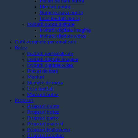
Plicuri de bani nunta
Meniuri nunta
Numere masa nunta
Lista invitati nunta
Invitatii nunta digitale
Invitatii digitale imagine
Invitatii digitale video
Cutii verighete personalizate
Botez
Invitatii personalizate
invitatii digitale imagine
Invitatii digitale video
Plicuri de bani
Meniuri
Numere de masa
Lista invitati
Marturii botez
Propsuri
Propsuri nunta
Propsuri botez
Propsuri party
Propsuri majorat
Propsuri Halloween
Propsuri Craciun