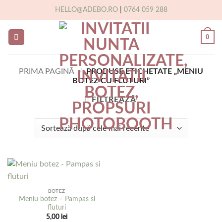
Skip
HELLO@ADEBO.RO
|
0764 059 288
to
content
0
PRIMA PAGINĂ
/
PRODUSE ETICHETATE „MENIU
BOTEZ CU FLUTURI”
FILTREAZĂ
BOTEZ
Meniu botez – Pampas si
fluturi
5,00
lei