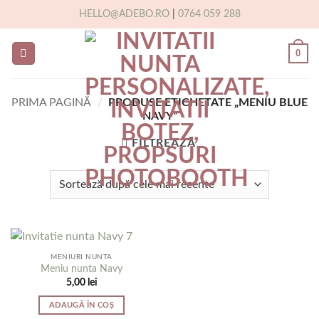
Skip
HELLO@ADEBO.RO
|
0764 059 288
to
content
0
PRIMA PAGINĂ
/
PRODUSE ETICHETATE „MENIU BLUE
NAVY”
FILTREAZĂ
MENIURI NUNTA
Meniu nunta Navy
5,00
lei
ADAUGĂ ÎN COȘ