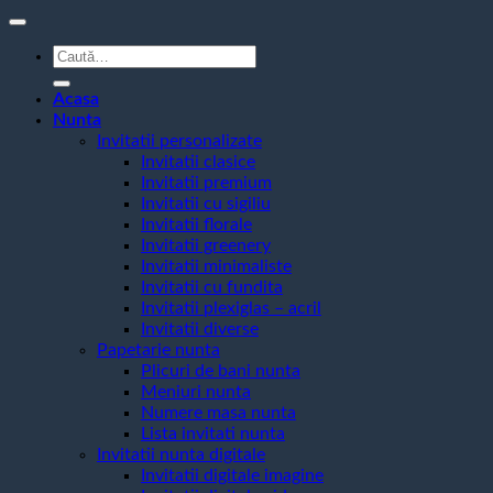
Caută
după:
Acasa
Nunta
Invitatii personalizate
Invitatii clasice
Invitatii premium
Invitatii cu sigiliu
Invitatii florale
Invitatii greenery
Invitatii minimaliste
Invitatii cu fundita
Invitatii plexiglas – acril
Invitatii diverse
Papetarie nunta
Plicuri de bani nunta
Meniuri nunta
Numere masa nunta
Lista invitati nunta
Invitatii nunta digitale
Invitatii digitale imagine