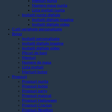
Meniuri nunta
Numere masa nunta
Lista invitati nunta
Invitatii nunta digitale
Invitatii digitale imagine
Invitatii digitale video
Cutii verighete personalizate
Botez
Invitatii personalizate
invitatii digitale imagine
Invitatii digitale video
Plicuri de bani
Meniuri
Numere de masa
Lista invitati
Marturii botez
Propsuri
Propsuri nunta
Propsuri botez
Propsuri party
Propsuri majorat
Propsuri Halloween
Propsuri Craciun
Propsuri Revelion