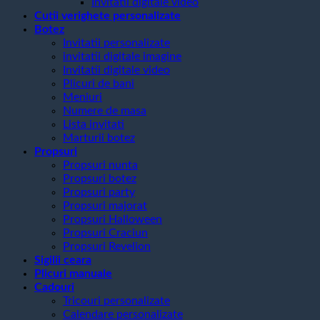
Invitatii digitale video
Cutii verighete personalizate
Botez
Invitatii personalizate
invitatii digitale imagine
Invitatii digitale video
Plicuri de bani
Meniuri
Numere de masa
Lista invitati
Marturii botez
Propsuri
Propsuri nunta
Propsuri botez
Propsuri party
Propsuri majorat
Propsuri Halloween
Propsuri Craciun
Propsuri Revelion
Sigilii ceara
Plicuri manuale
Cadouri
Tricouri personalizate
Calendare personalizate