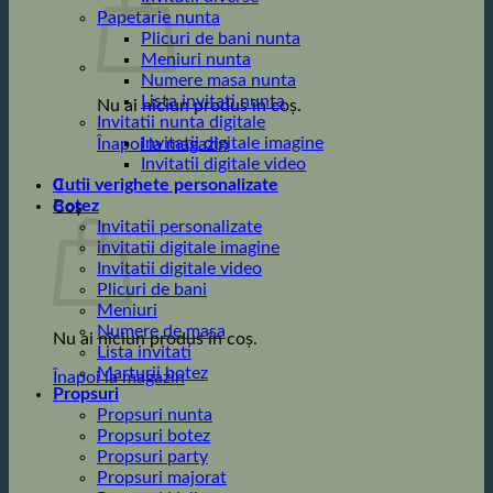
Papetarie nunta
Plicuri de bani nunta
Meniuri nunta
Numere masa nunta
Lista invitati nunta
Nu ai niciun produs în coș.
Invitatii nunta digitale
Invitatii digitale imagine
Înapoi la magazin
Invitatii digitale video
0
Cutii verighete personalizate
Botez
Coș
Invitatii personalizate
invitatii digitale imagine
Invitatii digitale video
Plicuri de bani
Meniuri
Numere de masa
Nu ai niciun produs în coș.
Lista invitati
Marturii botez
Înapoi la magazin
Propsuri
Propsuri nunta
Propsuri botez
Propsuri party
Propsuri majorat