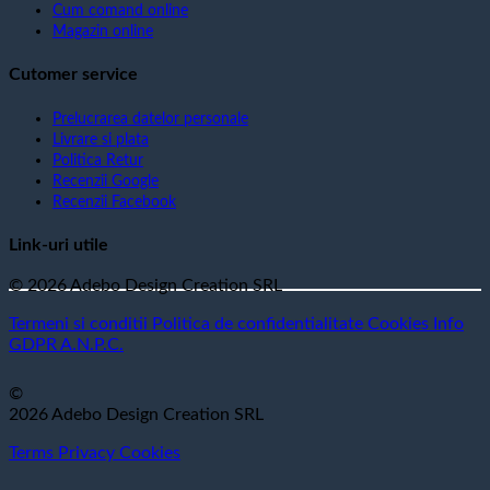
Cum comand online
Magazin online
Cutomer service
Prelucrarea datelor personale
Livrare si plata
Politica Retur
Recenzii Google
Recenzii Facebook
Link-uri utile
© 2026 Adebo Design Creation SRL
Termeni si conditii
Politica de confidentialitate
Cookies
Info
GDPR
A.N.P.C.
©
2026 Adebo Design Creation SRL
Terms
Privacy
Cookies