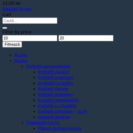
11,00
lei
Adaugă în coș
Cart
Caută
după:
Filter by price
Preț
Preț
minim
maxim
Filtrează
Acasa
Nunta
Invitatii personalizate
Invitatii clasice
Invitatii premium
Invitatii cu sigiliu
Invitatii florale
Invitatii greenery
Invitatii minimaliste
Invitatii cu fundita
Invitatii plexiglas – acril
Invitatii diverse
Papetarie nunta
Plicuri de bani nunta