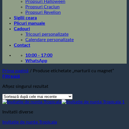
Propsuri Halloween
Propsuri Craciun
Propsuri Revelion
Sigilii ceara
Plicuri manuale
Cadouri
Tricouri personalizate
Calendare personalizate
Contact
10:00 - 17:00
WhatsApp
Prima pagină
/
Produse etichetate „marturii cu magnet”
Filtrează
Afișez singurul rezultat
Invitatii diverse
Invitatie de nunta Tropicala