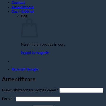
Contact
Autentificare
Coș /
0,00
lei
Coș
Nu ai niciun produs în coș.
Înapoi la magazin
Recenzii Google
Autentificare
Obligatoriu
Nume utilizator sau adresă email
*
Obligatoriu
Parolă
*