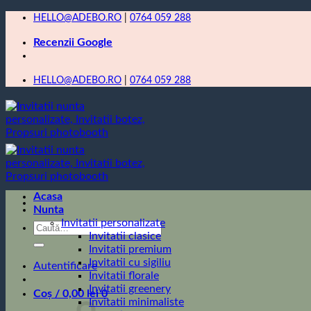
Skip
HELLO@ADEBO.RO
|
0764 059 288
to
Recenzii Google
content
HELLO@ADEBO.RO
|
0764 059 288
Acasa
Nunta
Invitatii personalizate
Caută
Invitatii clasice
după:
Invitatii premium
Invitatii cu sigiliu
Autentificare
Invitatii florale
Invitatii greenery
Coș /
0,00
lei
0
Invitatii minimaliste