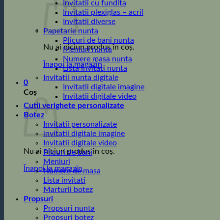
Invitatii cu fundita
Invitatii plexiglas – acril
Invitatii diverse
Papetarie nunta
Plicuri de bani nunta
Nu ai niciun produs în coș.
Meniuri nunta
Numere masa nunta
Înapoi la magazin
Lista invitati nunta
Invitatii nunta digitale
0
Invitatii digitale imagine
Coș
Invitatii digitale video
Cutii verighete personalizate
Botez
Invitatii personalizate
invitatii digitale imagine
Invitatii digitale video
Nu ai niciun produs în coș.
Plicuri de bani
Meniuri
Înapoi la magazin
Numere de masa
Lista invitati
Marturii botez
Propsuri
Propsuri nunta
Propsuri botez