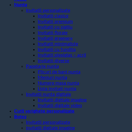
Nunta
Invitatii personalizate
Invitatii clasice
Invitatii premium
Invitatii cu sigiliu
Invitatii florale
Invitatii greenery
Invitatii minimaliste
Invitatii cu fundita
Invitatii plexiglas – acril
Invitatii diverse
Papetarie nunta
Plicuri de bani nunta
Meniuri nunta
Numere masa nunta
Lista invitati nunta
Invitatii nunta digitale
Invitatii digitale imagine
Invitatii digitale video
Cutii verighete personalizate
Botez
Invitatii personalizate
invitatii digitale imagine