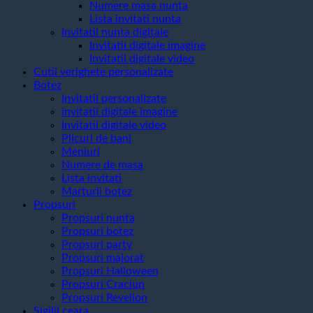
Numere masa nunta
Lista invitati nunta
Invitatii nunta digitale
Invitatii digitale imagine
Invitatii digitale video
Cutii verighete personalizate
Botez
Invitatii personalizate
invitatii digitale imagine
Invitatii digitale video
Plicuri de bani
Meniuri
Numere de masa
Lista invitati
Marturii botez
Propsuri
Propsuri nunta
Propsuri botez
Propsuri party
Propsuri majorat
Propsuri Halloween
Propsuri Craciun
Propsuri Revelion
Sigilii ceara