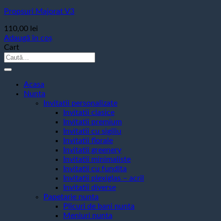
Propsuri Majorat V3
110,00
lei
Adaugă în coș
Cart
Caută
după:
Acasa
Nunta
Invitatii personalizate
Invitatii clasice
Invitatii premium
Invitatii cu sigiliu
Invitatii florale
Invitatii greenery
Invitatii minimaliste
Invitatii cu fundita
Invitatii plexiglas – acril
Invitatii diverse
Papetarie nunta
Plicuri de bani nunta
Meniuri nunta