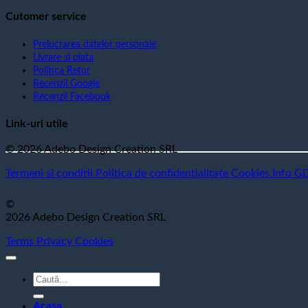
Cutomer service
Prelucrarea datelor personale
Livrare si plata
Politica Retur
Recenzii Google
Recenzii Facebook
Link-uri utile
© 2026 Adebo Design Creation SRL
Termeni si conditii
Politica de confidentialitate
Cookies
Info G
©
2026 Adebo Design Creation SRL
Terms
Privacy
Cookies
Caută
după:
Acasa