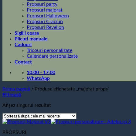
Propsuri party
Propsuri majorat
Propsuri Halloween
Propsuri Craciun
Propsuri Revelion
Sigilii ceara
Plicuri manuale
Cadouri
Tricouri personalizate
Calendare personalizate
Contact
10:00 - 17:00
WhatsApp
Prima pagină
/
Produse etichetate „majorat props”
Filtrează
Afișez singurul rezultat
PROPSURI