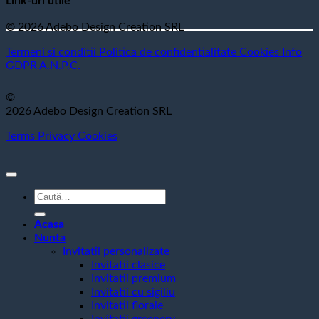
Link-uri utile
© 2026 Adebo Design Creation SRL
Termeni si conditii
Politica de confidentialitate
Cookies
Info
GDPR
A.N.P.C.
©
2026 Adebo Design Creation SRL
Terms
Privacy
Cookies
Caută
după:
Acasa
Nunta
Invitatii personalizate
Invitatii clasice
Invitatii premium
Invitatii cu sigiliu
Invitatii florale
Invitatii greenery