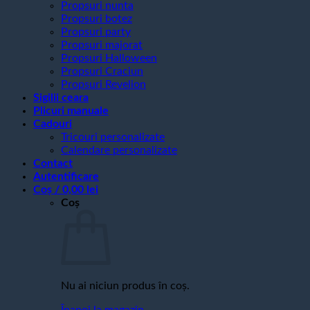
Propsuri nunta
Propsuri botez
Propsuri party
Propsuri majorat
Propsuri Halloween
Propsuri Craciun
Propsuri Revelion
Sigilii ceara
Plicuri manuale
Cadouri
Tricouri personalizate
Calendare personalizate
Contact
Autentificare
Coș /
0,00
lei
Coș
Nu ai niciun produs în coș.
Înapoi la magazin