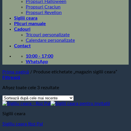
Propsuri Halloween
Propsuri Craciun
Propsuri Revelion
Sigilii ceara
Plicuri manuale
Cadouri
Tricouri personalizate
Calendare personalizate
Contact
10:00 - 17:00
WhatsApp
Prima pagină
/
Produse etichetate „magazin sigilii ceara”
Filtrează
Sortat
Afișez toate cele 3 rezultate
după
cele
mai
recente
Sigilii ceara
Sigiliu ceara Roz Pal