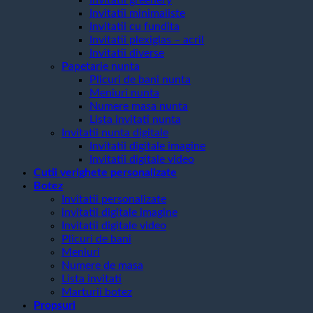
Invitatii minimaliste
Invitatii cu fundita
Invitatii plexiglas – acril
Invitatii diverse
Papetarie nunta
Plicuri de bani nunta
Meniuri nunta
Numere masa nunta
Lista invitati nunta
Invitatii nunta digitale
Invitatii digitale imagine
Invitatii digitale video
Cutii verighete personalizate
Botez
Invitatii personalizate
invitatii digitale imagine
Invitatii digitale video
Plicuri de bani
Meniuri
Numere de masa
Lista invitati
Marturii botez
Propsuri