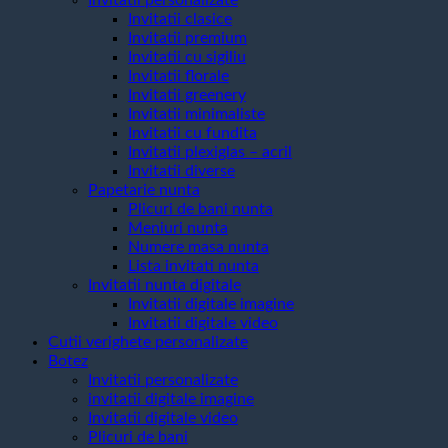
Invitatii personalizate
Invitatii clasice
Invitatii premium
Invitatii cu sigiliu
Invitatii florale
Invitatii greenery
Invitatii minimaliste
Invitatii cu fundita
Invitatii plexiglas – acril
Invitatii diverse
Papetarie nunta
Plicuri de bani nunta
Meniuri nunta
Numere masa nunta
Lista invitati nunta
Invitatii nunta digitale
Invitatii digitale imagine
Invitatii digitale video
Cutii verighete personalizate
Botez
Invitatii personalizate
invitatii digitale imagine
Invitatii digitale video
Plicuri de bani