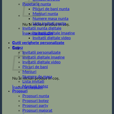
Papetarie nunta
Plicuri de bani nunta
Meniuri nunta
Numere masa nunta
Lista invitati nunta
Nu ai niciun produs în coș.
Invitatii nunta digitale
Invitatii digitale imagine
Înapoi la magazin
Invitatii digitale video
0
Cutii verighete personalizate
Botez
Coș
Invitatii personalizate
invitatii digitale imagine
Invitatii digitale video
Plicuri de bani
Meniuri
Numere de masa
Nu ai niciun produs în coș.
Lista invitati
Marturii botez
Înapoi la magazin
Propsuri
Propsuri nunta
Propsuri botez
Propsuri party
Propsuri majorat