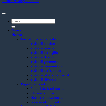
Terms
Privacy
Cookies
Caută
după:
Acasa
Nunta
Invitatii personalizate
Invitatii clasice
Invitatii premium
Invitatii cu sigiliu
Invitatii florale
Invitatii greenery
Invitatii minimaliste
Invitatii cu fundita
Invitatii plexiglas – acril
Invitatii diverse
Papetarie nunta
Plicuri de bani nunta
Meniuri nunta
Numere masa nunta
Lista invitati nunta