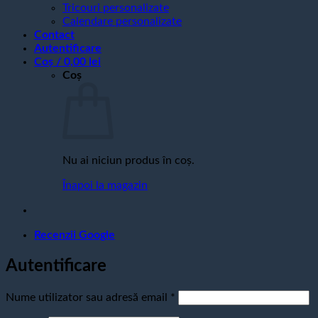
Tricouri personalizate
Calendare personalizate
Contact
Autentificare
Coș /
0,00
lei
Coș
Nu ai niciun produs în coș.
Înapoi la magazin
Recenzii Google
Autentificare
Obligatoriu
Nume utilizator sau adresă email
*