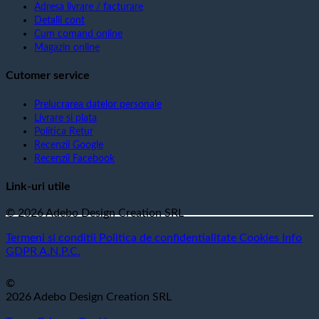
Adresa livrare / facturare
Detalii cont
Cum comand online
Magazin online
Cutomer service
Prelucrarea datelor personale
Livrare si plata
Politica Retur
Recenzii Google
Recenzii Facebook
Link-uri utile
© 2026 Adebo Design Creation SRL
Termeni si conditii
Politica de confidentialitate
Cookies
Info
GDPR
A.N.P.C.
©
2026 Adebo Design Creation SRL