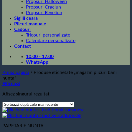
Propsuri Halloween
Propsuri Craciun
Propsuri Revelion
Sigilii ceara
Plicuri manuale
Cadouri
Tricouri personalizate
Calendare personalizate
Contact
10:00 - 17:00
WhatsApp
Prima pagină
/
Produse etichetate „magazin plicuri bani
nunta”
Filtrează
Afișez singurul rezultat
PAPETARIE NUNTA