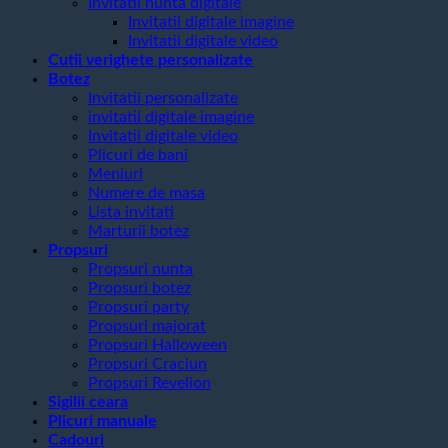
Invitatii nunta digitale
Invitatii digitale imagine
Invitatii digitale video
Cutii verighete personalizate
Botez
Invitatii personalizate
invitatii digitale imagine
Invitatii digitale video
Plicuri de bani
Meniuri
Numere de masa
Lista invitati
Marturii botez
Propsuri
Propsuri nunta
Propsuri botez
Propsuri party
Propsuri majorat
Propsuri Halloween
Propsuri Craciun
Propsuri Revelion
Sigilii ceara
Plicuri manuale
Cadouri