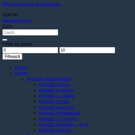
Plic bani nunta Traditionala
3,00
lei
Adaugă în coș
Cart
Caută
după:
Filter by price
Preț
Preț
minim
maxim
Filtrează
Acasa
Nunta
Invitatii personalizate
Invitatii clasice
Invitatii premium
Invitatii cu sigiliu
Invitatii florale
Invitatii greenery
Invitatii minimaliste
Invitatii cu fundita
Invitatii plexiglas – acril
Invitatii diverse