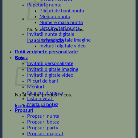
Papetarie nunta
Plicuri de bani nunta
Meniuri nunta
Numere masa nunta
Lista invitati nunta
Nu ai niciun produs în coș.
Invitatii nunta digitale
Invitatii digitale imagine
Înapoi la magazin
Invitatii digitale video
0
Cutii verighete personalizate
Botez
Coș
Invitatii personalizate
invitatii digitale imagine
Invitatii digitale video
Plicuri de bani
Meniuri
Numere de masa
Nu ai niciun produs în coș.
Lista invitati
Marturii botez
Înapoi la magazin
Propsuri
Propsuri nunta
Propsuri botez
Propsuri party
Propsuri majorat