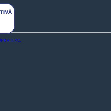
DPR
A.N.P.C.