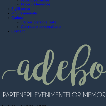
Propsuri Revelion
Sigilii ceara
Plicuri manuale
Cadouri
Tricouri personalizate
Calendare personalizate
Contact