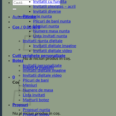
Invitatii cu fundita
Caută
Invitatii plexiglas – acril
după:
Invitatii diverse
Papetarie nunta
Autentificare
Plicuri de bani nunta
Meniuri nunta
Coș /
0,00
lei
0
Numere masa nunta
Lista invitati nunta
Invitatii nunta digitale
Invitatii digitale imagine
Invitatii digitale video
Cutii verighete personalizate
Nu ai niciun produs în coș.
Botez
Invitatii personalizate
Înapoi la magazin
invitatii digitale imagine
Invitatii digitale video
0
Plicuri de bani
Coș
Meniuri
Numere de masa
Lista invitati
Marturii botez
Propsuri
Propsuri nunta
Nu ai niciun produs în coș.
Propsuri botez