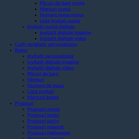
Plicuri de bani nunta
Meniuri nunta
Numere masa nunta
Lista invitati nunta
Invitatii nunta digitale
Invitatii digitale imagine
Invitatii digitale video
Cutii verighete personalizate
Botez
Invitatii personalizate
invitatii digitale imagine
Invitatii digitale video
Plicuri de bani
Meniuri
Numere de masa
Lista invitati
Marturii botez
Propsuri
Propsuri nunta
Propsuri botez
Propsuri party
Propsuri majorat
Propsuri Halloween
Propsuri Craciun