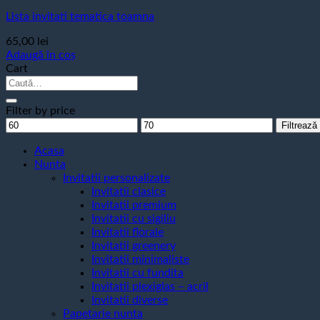
Lista invitati tematica toamna
65,00
lei
Adaugă în coș
Cart
Caută
după:
Filter by price
Preț
Preț
Filtrează
minim
maxim
Acasa
Nunta
Invitatii personalizate
Invitatii clasice
Invitatii premium
Invitatii cu sigiliu
Invitatii florale
Invitatii greenery
Invitatii minimaliste
Invitatii cu fundita
Invitatii plexiglas – acril
Invitatii diverse
Papetarie nunta