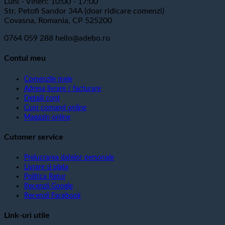
Luni - Vineri: 10:00 - 17:00
Str. Petofi Sandor 34A (doar ridicare comenzi)
Covasna, Romania, CP 525200
0764 059 288
hello@adebo.ro
Contul meu
Comenzile mele
Adresa livrare / facturare
Detalii cont
Cum comand online
Magazin online
Cutomer service
Prelucrarea datelor personale
Livrare si plata
Politica Retur
Recenzii Google
Recenzii Facebook
Link-uri utile