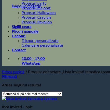
Propsuri party
Înapoi la magazin
Propsuri majorat
Propsuri Halloween
Propsuri Craciun
Propsuri Revelion
Sigilii ceara
Plicuri manuale
Cadouri
Tricouri personalizate
Calendare personalizate
Contact
10:00 - 17:00
WhatsApp
Prima pagină
/
Produse etichetate „Lista invitati tematica toa
Filtrează
Afișez singurul rezultat
lista invitati - opis