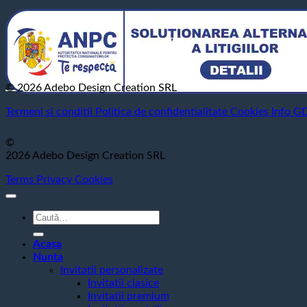
© 2026 Adebo Design Creation SRL
Termeni si conditii
Politica de confidentialitate
Cookies
Info G
©
2026 Adebo Design Creation SRL
Terms
Privacy
Cookies
Caută
după:
Acasa
Nunta
Invitatii personalizate
Invitatii clasice
Invitatii premium