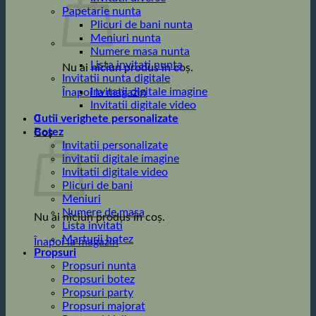
Papetarie nunta
Plicuri de bani nunta
Meniuri nunta
Numere masa nunta
Lista invitati nunta
Nu ai niciun produs în coș.
Invitatii nunta digitale
Invitatii digitale imagine
Înapoi la magazin
Invitatii digitale video
0
Cutii verighete personalizate
Botez
Coș
Invitatii personalizate
invitatii digitale imagine
Invitatii digitale video
Plicuri de bani
Meniuri
Numere de masa
Nu ai niciun produs în coș.
Lista invitati
Marturii botez
Înapoi la magazin
Propsuri
Propsuri nunta
Propsuri botez
Propsuri party
Propsuri majorat