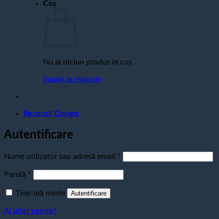
Coș
Nu ai niciun produs în coș.
Înapoi la magazin
Recenzii Google
Autentificare
Obligatoriu
Nume utilizator sau adresă email
*
Obligatoriu
Parolă
*
Ține-mă minte
Autentificare
Ai uitat parola?