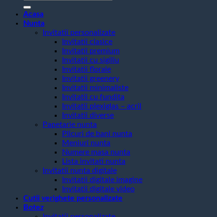
după:
Acasa
Nunta
Invitatii personalizate
Invitatii clasice
Invitatii premium
Invitatii cu sigiliu
Invitatii florale
Invitatii greenery
Invitatii minimaliste
Invitatii cu fundita
Invitatii plexiglas – acril
Invitatii diverse
Papetarie nunta
Plicuri de bani nunta
Meniuri nunta
Numere masa nunta
Lista invitati nunta
Invitatii nunta digitale
Invitatii digitale imagine
Invitatii digitale video
Cutii verighete personalizate
Botez
Invitatii personalizate