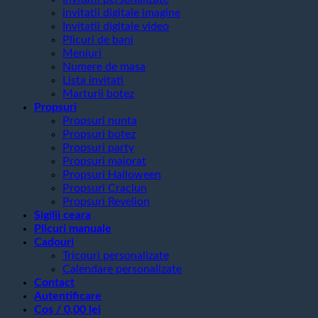
invitatii digitale imagine
Invitatii digitale video
Plicuri de bani
Meniuri
Numere de masa
Lista invitati
Marturii botez
Propsuri
Propsuri nunta
Propsuri botez
Propsuri party
Propsuri majorat
Propsuri Halloween
Propsuri Craciun
Propsuri Revelion
Sigilii ceara
Plicuri manuale
Cadouri
Tricouri personalizate
Calendare personalizate
Contact
Autentificare
Coș /
0,00
lei