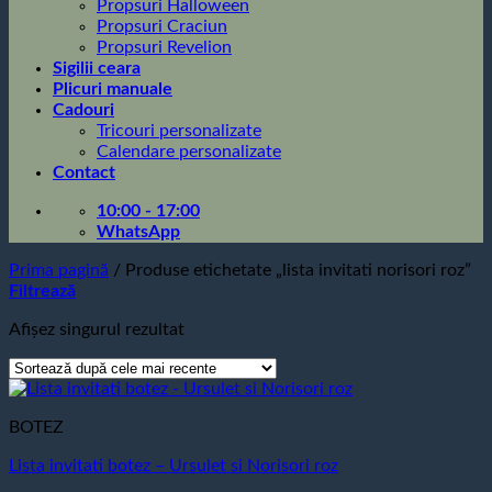
Propsuri Halloween
Propsuri Craciun
Propsuri Revelion
Sigilii ceara
Plicuri manuale
Cadouri
Tricouri personalizate
Calendare personalizate
Contact
10:00 - 17:00
WhatsApp
Prima pagină
/
Produse etichetate „lista invitati norisori roz”
Filtrează
Afișez singurul rezultat
BOTEZ
Lista invitati botez – Ursulet si Norisori roz