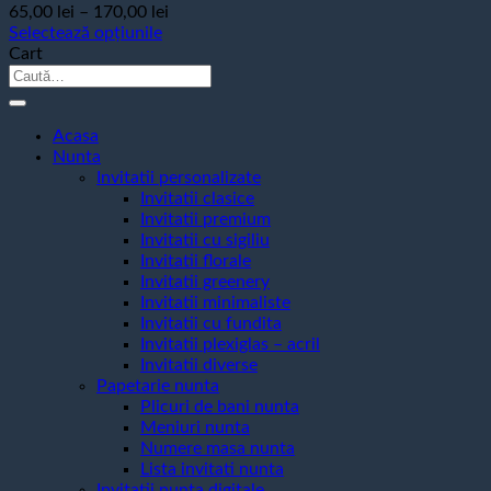
Interval
65,00
lei
–
170,00
lei
de
Selectează opțiunile
Acest
prețuri:
Cart
produs
Caută
65,00 lei
are
după:
până
mai
la
multe
Acasa
170,00 lei
variații.
Nunta
Opțiunile
Invitatii personalizate
pot
Invitatii clasice
fi
Invitatii premium
alese
Invitatii cu sigiliu
în
Invitatii florale
pagina
Invitatii greenery
produsului.
Invitatii minimaliste
Invitatii cu fundita
Invitatii plexiglas – acril
Invitatii diverse
Papetarie nunta
Plicuri de bani nunta
Meniuri nunta
Numere masa nunta
Lista invitati nunta
Invitatii nunta digitale