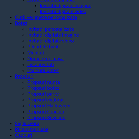
Invitatii digitale imagine
Invitatii digitale video
Cutii verighete personalizate
Botez
Invitatii personalizate
invitatii digitale imagine
Invitatii digitale video
Plicuri de bani
Meniuri
Numere de masa
Lista invitati
Marturii botez
Propsuri
Propsuri nunta
Propsuri botez
Propsuri party
Propsuri majorat
Propsuri Halloween
Propsuri Craciun
Propsuri Revelion
Sigilii ceara
Plicuri manuale
Cadouri