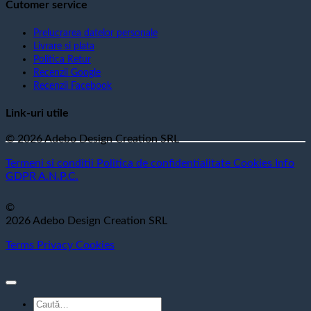
Cutomer service
Prelucrarea datelor personale
Livrare si plata
Politica Retur
Recenzii Google
Recenzii Facebook
Link-uri utile
© 2026 Adebo Design Creation SRL
Termeni si conditii
Politica de confidentialitate
Cookies
Info
GDPR
A.N.P.C.
©
2026 Adebo Design Creation SRL
Terms
Privacy
Cookies
Caută