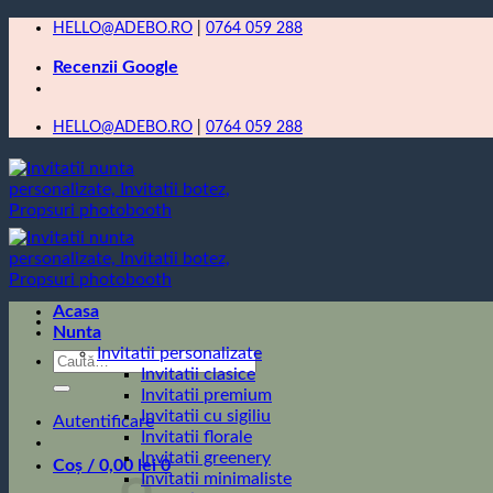
Skip
HELLO@ADEBO.RO
|
0764 059 288
to
Recenzii Google
content
HELLO@ADEBO.RO
|
0764 059 288
Acasa
Nunta
Invitatii personalizate
Caută
Invitatii clasice
după:
Invitatii premium
Invitatii cu sigiliu
Autentificare
Invitatii florale
Invitatii greenery
Coș /
0,00
lei
0
Invitatii minimaliste