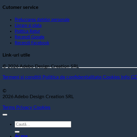
Cutomer service
Prelucrarea datelor personale
Livrare si plata
Politica Retur
Recenzii Google
Recenzii Facebook
Link-uri utile
© 2026 Adebo Design Creation SRL
Termeni si conditii
Politica de confidentialitate
Cookies
Info G
©
2026 Adebo Design Creation SRL
Terms
Privacy
Cookies
Caută
după:
Acasa