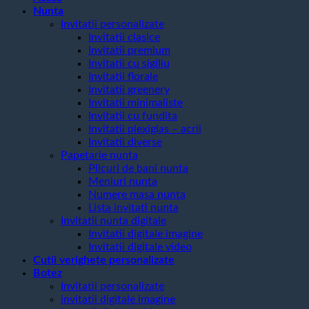
Nunta
Invitatii personalizate
Invitatii clasice
Invitatii premium
Invitatii cu sigiliu
Invitatii florale
Invitatii greenery
Invitatii minimaliste
Invitatii cu fundita
Invitatii plexiglas – acril
Invitatii diverse
Papetarie nunta
Plicuri de bani nunta
Meniuri nunta
Numere masa nunta
Lista invitati nunta
Invitatii nunta digitale
Invitatii digitale imagine
Invitatii digitale video
Cutii verighete personalizate
Botez
Invitatii personalizate
invitatii digitale imagine