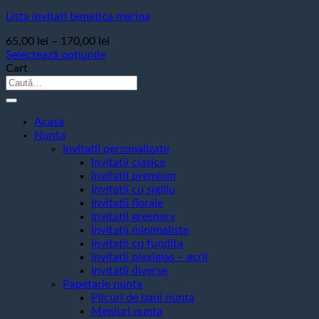
Lista invitati tematica marina
Interval
65,00
lei
–
170,00
lei
de
Selectează opțiunile
Acest
prețuri:
Cart
produs
Caută
65,00 lei
are
după:
până
mai
la
multe
Acasa
170,00 lei
variații.
Nunta
Opțiunile
Invitatii personalizate
pot
Invitatii clasice
fi
Invitatii premium
alese
Invitatii cu sigiliu
în
Invitatii florale
pagina
Invitatii greenery
produsului.
Invitatii minimaliste
Invitatii cu fundita
Invitatii plexiglas – acril
Invitatii diverse
Papetarie nunta
Plicuri de bani nunta
Meniuri nunta