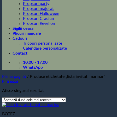
Propsuri party
Propsuri majorat
Propsuri Halloween
Propsuri Craciun
Propsuri Revelion
Sigilii ceara
Plicuri manuale
Cadouri
Tricouri personalizate
Calendare personalizate
Contact
10:00 - 17:00
WhatsApp
Prima pagină
/
Produse etichetate „lista invitati marinar”
Filtrează
Afișez singurul rezultat
BOTEZ