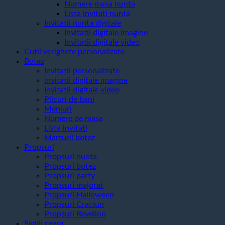
Numere masa nunta
Lista invitati nunta
Invitatii nunta digitale
Invitatii digitale imagine
Invitatii digitale video
Cutii verighete personalizate
Botez
Invitatii personalizate
invitatii digitale imagine
Invitatii digitale video
Plicuri de bani
Meniuri
Numere de masa
Lista invitati
Marturii botez
Propsuri
Propsuri nunta
Propsuri botez
Propsuri party
Propsuri majorat
Propsuri Halloween
Propsuri Craciun
Propsuri Revelion
Sigilii ceara