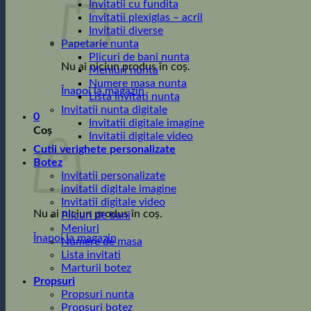
Invitatii cu fundita
Invitatii plexiglas – acril
Invitatii diverse
Papetarie nunta
Plicuri de bani nunta
Nu ai niciun produs în coș.
Meniuri nunta
Numere masa nunta
Înapoi la magazin
Lista invitati nunta
Invitatii nunta digitale
0
Invitatii digitale imagine
Coș
Invitatii digitale video
Cutii verighete personalizate
Botez
Invitatii personalizate
invitatii digitale imagine
Invitatii digitale video
Nu ai niciun produs în coș.
Plicuri de bani
Meniuri
Înapoi la magazin
Numere de masa
Lista invitati
Marturii botez
Propsuri
Propsuri nunta
Propsuri botez