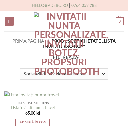
Skip
HELLO@ADEBO.RO
|
0764 059 288
to
content
0
PRIMA PAGINĂ
/
PRODUSE ETICHETATE „LISTA
INVITATI EXOTICA”
FILTREAZĂ
LISTA INVITATI - OPIS
Lista invitati nunta travel
65,00
lei
ADAUGĂ ÎN COȘ