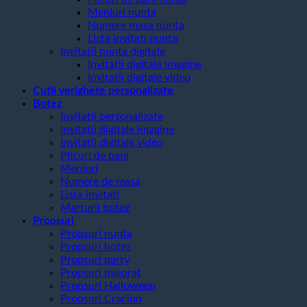
Meniuri nunta
Numere masa nunta
Lista invitati nunta
Invitatii nunta digitale
Invitatii digitale imagine
Invitatii digitale video
Cutii verighete personalizate
Botez
Invitatii personalizate
invitatii digitale imagine
Invitatii digitale video
Plicuri de bani
Meniuri
Numere de masa
Lista invitati
Marturii botez
Propsuri
Propsuri nunta
Propsuri botez
Propsuri party
Propsuri majorat
Propsuri Halloween
Propsuri Craciun