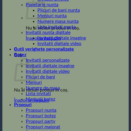
Papetarie nunta
Plicuri de bani nunta
Meniuri nunta
Numere masa nunta
Lista invitati nunta
Nu ai niciun produs în coș.
Invitatii nunta digitale
Invitatii digitale imagine
Înapoi la magazin
Invitatii digitale video
0
Cutii verighete personalizate
Botez
Coș
Invitatii personalizate
invitatii digitale imagine
Invitatii digitale video
Plicuri de bani
Meniuri
Numere de masa
Nu ai niciun produs în coș.
Lista invitati
Marturii botez
Înapoi la magazin
Propsuri
Propsuri nunta
Propsuri botez
Propsuri party
Propsuri majorat