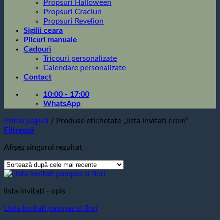
Propsuri Halloween
Propsuri Craciun
Propsuri Revelion
Sigilii ceara
Plicuri manuale
Cadouri
Tricouri personalizate
Calendare personalizate
Contact
10:00 - 17:00
WhatsApp
Prima pagină
/
Produse etichetate „lista invitati crem”
Filtrează
Afișez singurul rezultat
lista invitati - opis
Lista Invitati pampas si flori