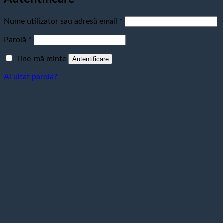
Obligatoriu
Nume utilizator sau adresă email
*
Obligatoriu
Parolă
*
Ține-mă minte
Autentificare
Ai uitat parola?