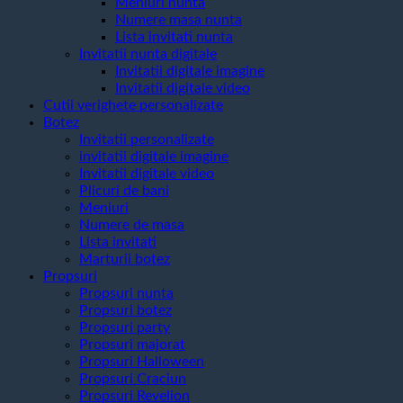
Meniuri nunta
Numere masa nunta
Lista invitati nunta
Invitatii nunta digitale
Invitatii digitale imagine
Invitatii digitale video
Cutii verighete personalizate
Botez
Invitatii personalizate
invitatii digitale imagine
Invitatii digitale video
Plicuri de bani
Meniuri
Numere de masa
Lista invitati
Marturii botez
Propsuri
Propsuri nunta
Propsuri botez
Propsuri party
Propsuri majorat
Propsuri Halloween
Propsuri Craciun
Propsuri Revelion