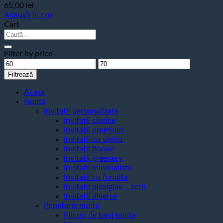
65,00
lei
Adaugă în coș
Cart
Caută
după:
Filter by price
Preț
Preț
minim
maxim
Filtrează
Acasa
Nunta
Invitatii personalizate
Invitatii clasice
Invitatii premium
Invitatii cu sigiliu
Invitatii florale
Invitatii greenery
Invitatii minimaliste
Invitatii cu fundita
Invitatii plexiglas – acril
Invitatii diverse
Papetarie nunta
Plicuri de bani nunta