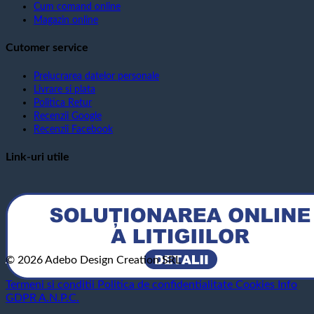
Cum comand online
Magazin online
Cutomer service
Prelucrarea datelor personale
Livrare si plata
Politica Retur
Recenzii Google
Recenzii Facebook
Link-uri utile
© 2026 Adebo Design Creation SRL
Termeni si conditii
Politica de confidentialitate
Cookies
Info
GDPR
A.N.P.C.