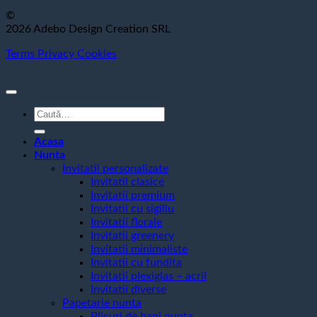
©
2026 Adebo Design Creation SRL
Terms
Privacy
Cookies
Caută
după:
Acasa
Nunta
Invitatii personalizate
Invitatii clasice
Invitatii premium
Invitatii cu sigiliu
Invitatii florale
Invitatii greenery
Invitatii minimaliste
Invitatii cu fundita
Invitatii plexiglas – acril
Invitatii diverse
Papetarie nunta
Plicuri de bani nunta