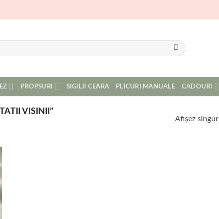
EZ
PROPSURI
SIGILII CEARA
PLICURI MANUALE
CADOURI
TII VISINII”
Afișez singur