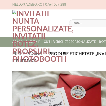
Skip
HELLO@ADEBO.RO
|
0764 059 288
to
content
Caută
după:
ACASA
NUNTA
CUTII VERIGHETE PERSONALIZATE
BOT
PRIMA PAGINĂ
/
PRODUSE ETICHETATE „INVITA
FILTREAZĂ