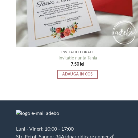
INVITATII FLORALE
Invitatie nunta Tania
7,50
lei
ADAUGĂ ÎN COȘ
Luni - Vineri: 10:00 - 17:00
Str. Petofi Sandor 34A (doar ridicare comenzi)