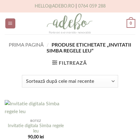
Skip
HELLO@ADEBO.RO
|
0764 059 288
to
content
0
PRIMA PAGINĂ
/
PRODUSE ETICHETATE „INVITATII
SIMBA REGELE LEU”
FILTREAZĂ
BOTEZ
Invitatie digitala Simba regele
leu
90,00
lei