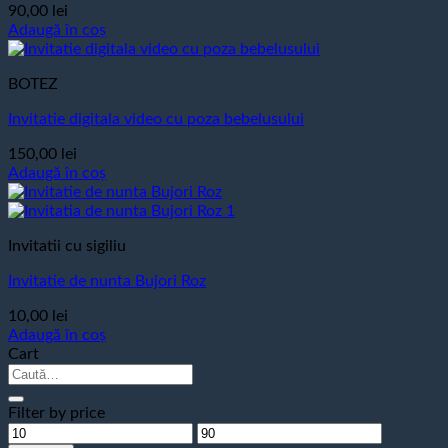
90,00
lei
Adaugă în coș
BOTEZ
Invitatie digitala video cu poza bebelusului
150,00
lei
Adaugă în coș
Invitatii cu sigiliu
Invitatie de nunta Bujori Roz
10,00
lei
Adaugă în coș
Cart
Caută
după:
Filter by price
Preț
Preț