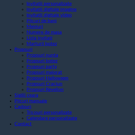
Invitatii personalizate
invitatii digitale imagine
Invitatii digitale video
Plicuri de bani
Meniuri
Numere de masa
Lista invitati
Marturii botez
Propsuri
Propsuri nunta
Propsuri botez
Propsuri party
Propsuri majorat
Propsuri Halloween
Propsuri Craciun
Propsuri Revelion
Sigilii ceara
Plicuri manuale
Cadouri
Tricouri personalizate
Calendare personalizate
Contact