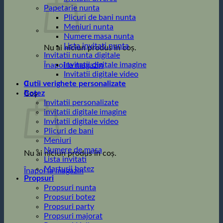
Papetarie nunta
Plicuri de bani nunta
Meniuri nunta
Numere masa nunta
Lista invitati nunta
Nu ai niciun produs în coș.
Invitatii nunta digitale
Invitatii digitale imagine
Înapoi la magazin
Invitatii digitale video
0
Cutii verighete personalizate
Botez
Coș
Invitatii personalizate
invitatii digitale imagine
Invitatii digitale video
Plicuri de bani
Meniuri
Numere de masa
Nu ai niciun produs în coș.
Lista invitati
Marturii botez
Înapoi la magazin
Propsuri
Propsuri nunta
Propsuri botez
Propsuri party
Propsuri majorat