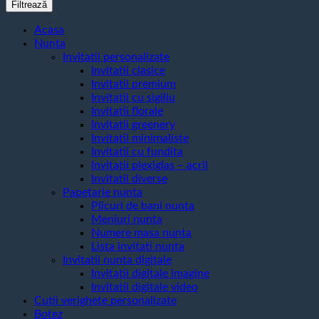
minim
maxim
Filtrează
Acasa
Nunta
Invitatii personalizate
Invitatii clasice
Invitatii premium
Invitatii cu sigiliu
Invitatii florale
Invitatii greenery
Invitatii minimaliste
Invitatii cu fundita
Invitatii plexiglas – acril
Invitatii diverse
Papetarie nunta
Plicuri de bani nunta
Meniuri nunta
Numere masa nunta
Lista invitati nunta
Invitatii nunta digitale
Invitatii digitale imagine
Invitatii digitale video
Cutii verighete personalizate
Botez