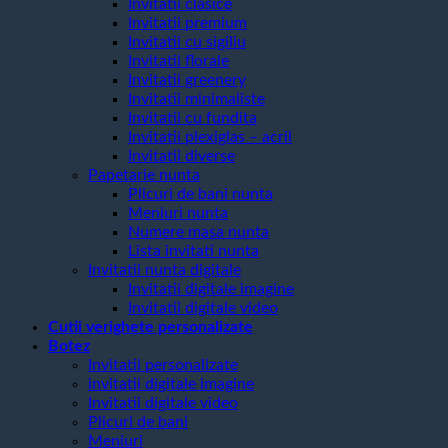
Invitatii clasice
Invitatii premium
Invitatii cu sigiliu
Invitatii florale
Invitatii greenery
Invitatii minimaliste
Invitatii cu fundita
Invitatii plexiglas – acril
Invitatii diverse
Papetarie nunta
Plicuri de bani nunta
Meniuri nunta
Numere masa nunta
Lista invitati nunta
Invitatii nunta digitale
Invitatii digitale imagine
Invitatii digitale video
Cutii verighete personalizate
Botez
Invitatii personalizate
invitatii digitale imagine
Invitatii digitale video
Plicuri de bani
Meniuri