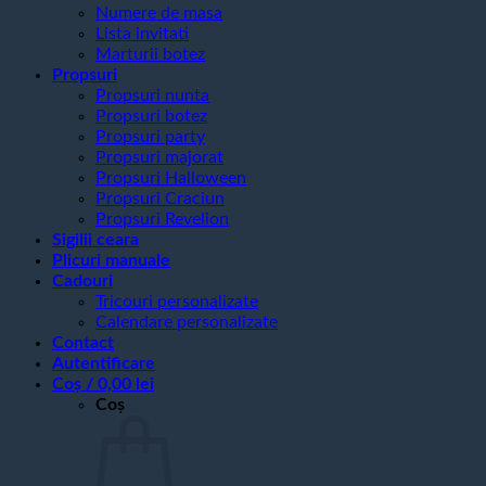
Numere de masa
Lista invitati
Marturii botez
Propsuri
Propsuri nunta
Propsuri botez
Propsuri party
Propsuri majorat
Propsuri Halloween
Propsuri Craciun
Propsuri Revelion
Sigilii ceara
Plicuri manuale
Cadouri
Tricouri personalizate
Calendare personalizate
Contact
Autentificare
Coș /
0,00
lei
Coș