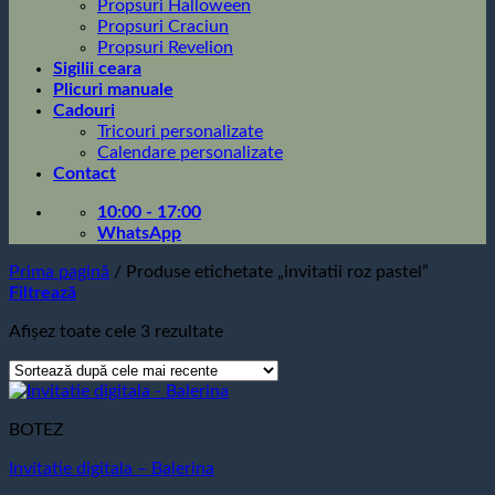
Propsuri Halloween
Propsuri Craciun
Propsuri Revelion
Sigilii ceara
Plicuri manuale
Cadouri
Tricouri personalizate
Calendare personalizate
Contact
10:00 - 17:00
WhatsApp
Prima pagină
/
Produse etichetate „invitatii roz pastel”
Filtrează
Sortat
Afișez toate cele 3 rezultate
după
cele
mai
recente
BOTEZ
Invitatie digitala – Balerina