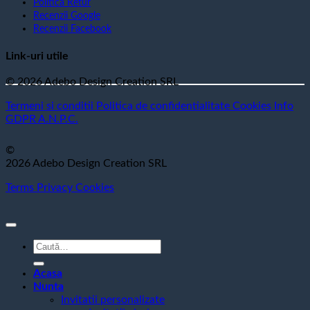
Politica Retur
Recenzii Google
Recenzii Facebook
Link-uri utile
© 2026 Adebo Design Creation SRL
Termeni si conditii
Politica de confidentialitate
Cookies
Info
GDPR
A.N.P.C.
©
2026 Adebo Design Creation SRL
Terms
Privacy
Cookies
Caută
după:
Acasa
Nunta
Invitatii personalizate