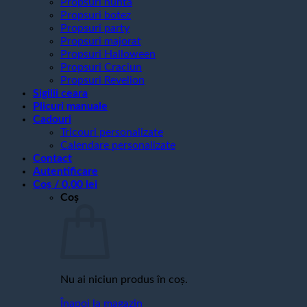
Propsuri nunta
Propsuri botez
Propsuri party
Propsuri majorat
Propsuri Halloween
Propsuri Craciun
Propsuri Revelion
Sigilii ceara
Plicuri manuale
Cadouri
Tricouri personalizate
Calendare personalizate
Contact
Autentificare
Coș /
0,00
lei
Coș
Nu ai niciun produs în coș.
Înapoi la magazin