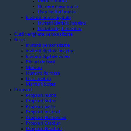
Meniuri nunta
Numere masa nunta
Lista invitati nunta
Invitatii nunta digitale
Invitatii digitale imagine
Invitatii digitale video
Cutii verighete personalizate
Botez
Invitatii personalizate
invitatii digitale imagine
Invitatii digitale video
Plicuri de bani
Meniuri
Numere de masa
Lista invitati
Marturii botez
Propsuri
Propsuri nunta
Propsuri botez
Propsuri party
Propsuri majorat
Propsuri Halloween
Propsuri Craciun
Propsuri Revelion