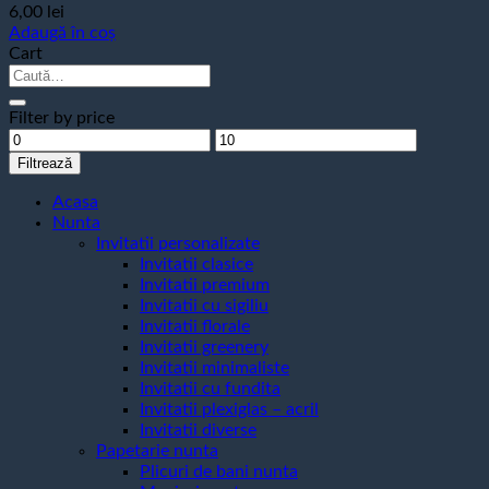
6,00
lei
Adaugă în coș
Cart
Caută
după:
Filter by price
Preț
Preț
minim
maxim
Filtrează
Acasa
Nunta
Invitatii personalizate
Invitatii clasice
Invitatii premium
Invitatii cu sigiliu
Invitatii florale
Invitatii greenery
Invitatii minimaliste
Invitatii cu fundita
Invitatii plexiglas – acril
Invitatii diverse
Papetarie nunta
Plicuri de bani nunta