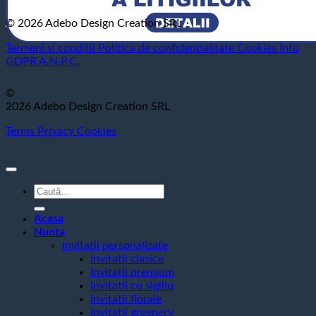
© 2026 Adebo Design Creation SRL
Termeni si conditii
Politica de confidentialitate
Cookies
Info
GDPR
A.N.P.C.
©
2026 Adebo Design Creation SRL
Terms
Privacy
Cookies
Caută
după:
Acasa
Nunta
Invitatii personalizate
Invitatii clasice
Invitatii premium
Invitatii cu sigiliu
Invitatii florale
Invitatii greenery