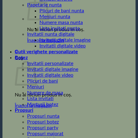
Papetarie nunta
Plicuri de bani nunta
Meniuri nunta
Numere masa nunta
Lista invitati nunta
Nu ai niciun produs în coș.
Invitatii nunta digitale
Invitatii digitale imagine
Înapoi la magazin
Invitatii digitale video
0
Cutii verighete personalizate
Botez
Coș
Invitatii personalizate
invitatii digitale imagine
Invitatii digitale video
Plicuri de bani
Meniuri
Numere de masa
Nu ai niciun produs în coș.
Lista invitati
Marturii botez
Înapoi la magazin
Propsuri
Propsuri nunta
Propsuri botez
Propsuri party
Propsuri majorat