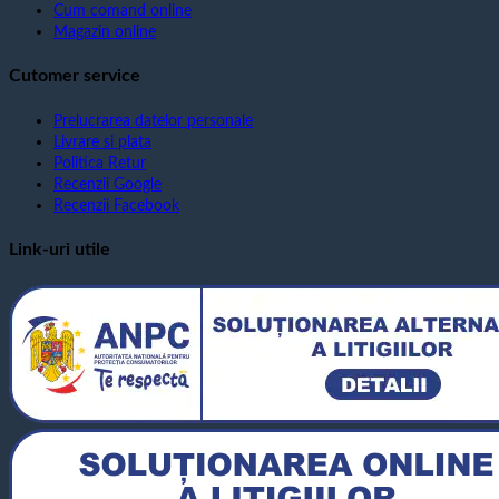
Cum comand online
Magazin online
Cutomer service
Prelucrarea datelor personale
Livrare si plata
Politica Retur
Recenzii Google
Recenzii Facebook
Link-uri utile