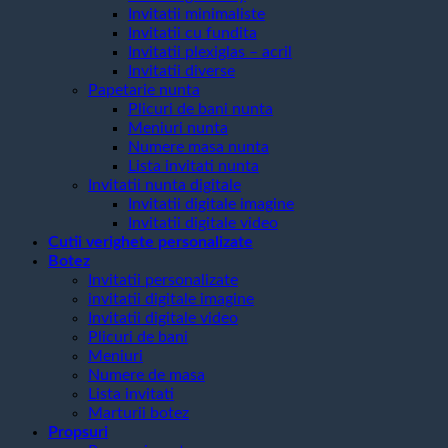
Invitatii minimaliste
Invitatii cu fundita
Invitatii plexiglas – acril
Invitatii diverse
Papetarie nunta
Plicuri de bani nunta
Meniuri nunta
Numere masa nunta
Lista invitati nunta
Invitatii nunta digitale
Invitatii digitale imagine
Invitatii digitale video
Cutii verighete personalizate
Botez
Invitatii personalizate
invitatii digitale imagine
Invitatii digitale video
Plicuri de bani
Meniuri
Numere de masa
Lista invitati
Marturii botez
Propsuri