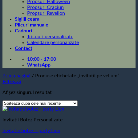
Propsuri Halloween
Propsuri Craciun
Propsuri Revelion
Sigilii ceara
Plicuri manuale
Cadouri
Tricouri personalizate
Calendare personalizate
Contact
10:00 - 17:00
WhatsApp
Prima pagină
/
Produse etichetate „invitatii pe vellum”
Filtrează
Afișez singurul rezultat
Invitatii Botez Personalizate
Invitatie botez – party Lion