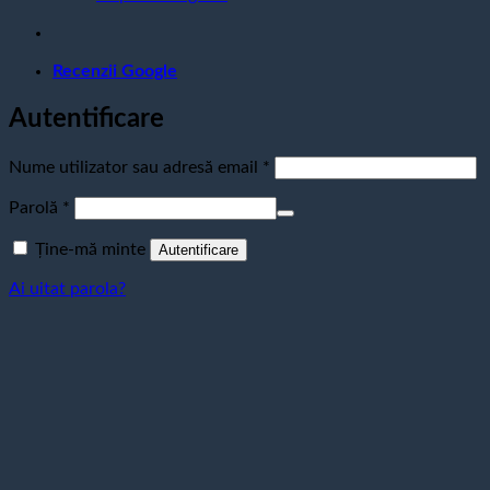
Recenzii Google
Autentificare
Obligatoriu
Nume utilizator sau adresă email
*
Obligatoriu
Parolă
*
Ține-mă minte
Autentificare
Ai uitat parola?