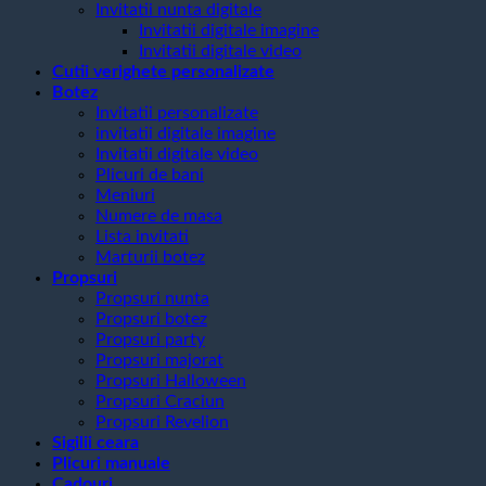
Invitatii nunta digitale
Invitatii digitale imagine
Invitatii digitale video
Cutii verighete personalizate
Botez
Invitatii personalizate
invitatii digitale imagine
Invitatii digitale video
Plicuri de bani
Meniuri
Numere de masa
Lista invitati
Marturii botez
Propsuri
Propsuri nunta
Propsuri botez
Propsuri party
Propsuri majorat
Propsuri Halloween
Propsuri Craciun
Propsuri Revelion
Sigilii ceara
Plicuri manuale
Cadouri