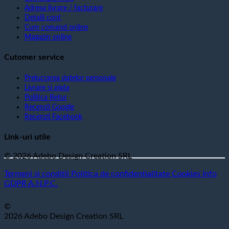
Adresa livrare / facturare
Detalii cont
Cum comand online
Magazin online
Cutomer service
Prelucrarea datelor personale
Livrare si plata
Politica Retur
Recenzii Google
Recenzii Facebook
Link-uri utile
© 2026 Adebo Design Creation SRL
Termeni si conditii
Politica de confidentialitate
Cookies
Info
GDPR
A.N.P.C.
©
2026 Adebo Design Creation SRL