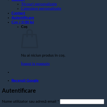
Tricouri personalizate
Calendare personalizate
Contact
Autentificare
Coș /
0,00
lei
Coș
Nu ai niciun produs în coș.
Înapoi la magazin
Recenzii Google
Autentificare
Obligatoriu
Nume utilizator sau adresă email
*