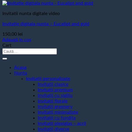
Invitatii nunta digitale video
Invitatie digitala nunta – Eucalipt and gold
150,00
lei
Adaugă în coș
Cart
Caută
după:
Acasa
Nunta
Invitatii personalizate
Invitatii clasice
Invitatii premium
Invitatii cu sigiliu
Invitatii florale
Invitatii greenery
Invitatii minimaliste
Invitatii cu fundita
Invitatii plexiglas – acril
Invitatii diverse