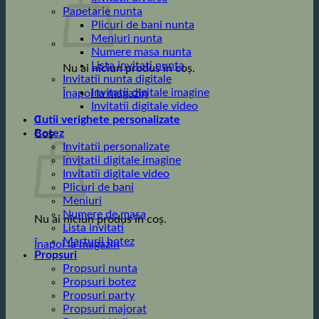
Papetarie nunta
Plicuri de bani nunta
Meniuri nunta
Numere masa nunta
Lista invitati nunta
Nu ai niciun produs în coș.
Invitatii nunta digitale
Invitatii digitale imagine
Înapoi la magazin
Invitatii digitale video
0
Cutii verighete personalizate
Botez
Coș
Invitatii personalizate
invitatii digitale imagine
Invitatii digitale video
Plicuri de bani
Meniuri
Numere de masa
Nu ai niciun produs în coș.
Lista invitati
Marturii botez
Înapoi la magazin
Propsuri
Propsuri nunta
Propsuri botez
Propsuri party
Propsuri majorat