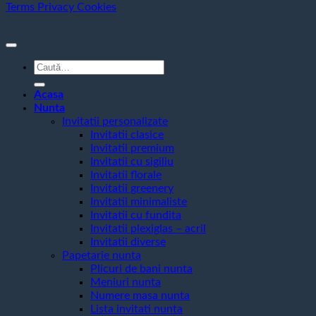
Terms
Privacy
Cookies
Caută
după:
Acasa
Nunta
Invitatii personalizate
Invitatii clasice
Invitatii premium
Invitatii cu sigiliu
Invitatii florale
Invitatii greenery
Invitatii minimaliste
Invitatii cu fundita
Invitatii plexiglas – acril
Invitatii diverse
Papetarie nunta
Plicuri de bani nunta
Meniuri nunta
Numere masa nunta
Lista invitati nunta