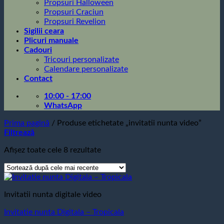
Propsuri Halloween
Propsuri Craciun
Propsuri Revelion
Sigilii ceara
Plicuri manuale
Cadouri
Tricouri personalizate
Calendare personalizate
Contact
10:00 - 17:00
WhatsApp
Prima pagină
/
Produse etichetate „invitatii nunta video”
Filtrează
Sortat
Afișez toate cele 8 rezultate
după
cele
mai
recente
Invitatii nunta digitale video
Invitatie nunta Digitala – Tropicala