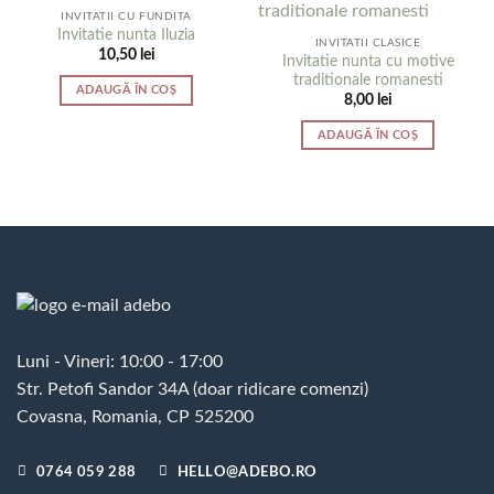
INVITATII CU FUNDITA
Invitatie nunta Iluzia
INVITATII CLASICE
10,50
lei
Invitatie nunta cu motive
traditionale romanesti
ADAUGĂ ÎN COȘ
8,00
lei
ADAUGĂ ÎN COȘ
Luni - Vineri: 10:00 - 17:00
Str. Petofi Sandor 34A (doar ridicare comenzi)
Covasna, Romania, CP 525200
0764 059 288
HELLO@ADEBO.RO