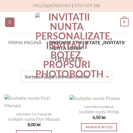
Skip
HELLO@ADEBO.RO
|
0764 059 288
to
content
0
PRIMA PAGINĂ
/
PRODUSE ETICHETATE „INVITATII
NUNTA SUPER”
FILTREAZĂ
INVITATII FLORALE
Invitatie nunta Protea
INVITATII CU FUNDITA
6,50
lei
Invitatie nunta Flori Marsala
8,00
lei
ADAUGĂ ÎN COȘ