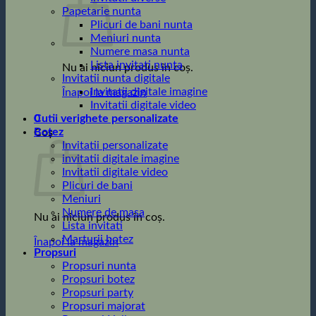
Papetarie nunta
Plicuri de bani nunta
Meniuri nunta
Numere masa nunta
Lista invitati nunta
Nu ai niciun produs în coș.
Invitatii nunta digitale
Invitatii digitale imagine
Înapoi la magazin
Invitatii digitale video
0
Cutii verighete personalizate
Botez
Coș
Invitatii personalizate
invitatii digitale imagine
Invitatii digitale video
Plicuri de bani
Meniuri
Numere de masa
Nu ai niciun produs în coș.
Lista invitati
Marturii botez
Înapoi la magazin
Propsuri
Propsuri nunta
Propsuri botez
Propsuri party
Propsuri majorat