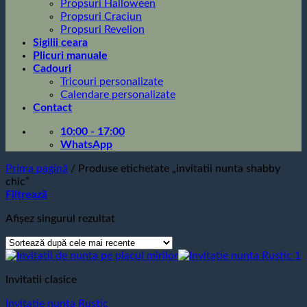
Propsuri Halloween
Propsuri Craciun
Propsuri Revelion
Sigilii ceara
Plicuri manuale
Cadouri
Tricouri personalizate
Calendare personalizate
Contact
10:00 - 17:00
WhatsApp
Prima pagină
/
Produse etichetate „invitatii nunta shabby
chic”
Filtrează
Afișez singurul rezultat
Invitatii clasice
Invitatie nunta Rustic