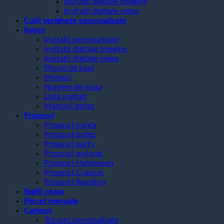
Invitatii digitale imagine
Invitatii digitale video
Cutii verighete personalizate
Botez
Invitatii personalizate
invitatii digitale imagine
Invitatii digitale video
Plicuri de bani
Meniuri
Numere de masa
Lista invitati
Marturii botez
Propsuri
Propsuri nunta
Propsuri botez
Propsuri party
Propsuri majorat
Propsuri Halloween
Propsuri Craciun
Propsuri Revelion
Sigilii ceara
Plicuri manuale
Cadouri
Tricouri personalizate