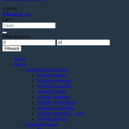
6,50
lei
Adaugă în coș
Cart
Caută
după:
Filter by price
Preț
Preț
minim
maxim
Filtrează
Acasa
Nunta
Invitatii personalizate
Invitatii clasice
Invitatii premium
Invitatii cu sigiliu
Invitatii florale
Invitatii greenery
Invitatii minimaliste
Invitatii cu fundita
Invitatii plexiglas – acril
Invitatii diverse
Papetarie nunta