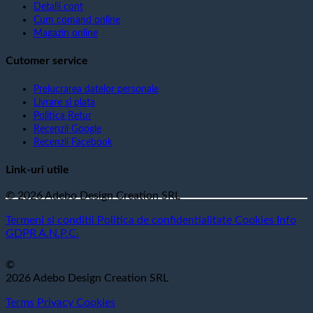
Detalii cont
Cum comand online
Magazin online
Cutomer service
Prelucrarea datelor personale
Livrare si plata
Politica Retur
Recenzii Google
Recenzii Facebook
Link-uri utile
© 2026 Adebo Design Creation SRL
Termeni si conditii
Politica de confidentialitate
Cookies
Info
GDPR
A.N.P.C.
©
2026 Adebo Design Creation SRL
Terms
Privacy
Cookies