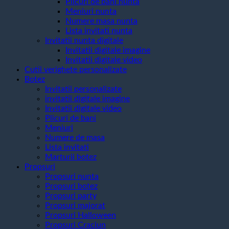
Plicuri de bani nunta
Meniuri nunta
Numere masa nunta
Lista invitati nunta
Invitatii nunta digitale
Invitatii digitale imagine
Invitatii digitale video
Cutii verighete personalizate
Botez
Invitatii personalizate
invitatii digitale imagine
Invitatii digitale video
Plicuri de bani
Meniuri
Numere de masa
Lista invitati
Marturii botez
Propsuri
Propsuri nunta
Propsuri botez
Propsuri party
Propsuri majorat
Propsuri Halloween
Propsuri Craciun