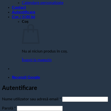
Calendare personalizate
Contact
Autentificare
Coș /
0,00
lei
Coș
Nu ai niciun produs în coș.
Înapoi la magazin
Recenzii Google
Autentificare
Obligatoriu
Nume utilizator sau adresă email
*
Obligatoriu
Parolă
*