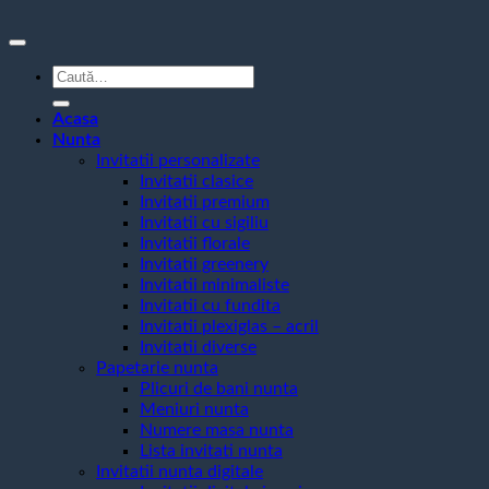
Caută
după:
Acasa
Nunta
Invitatii personalizate
Invitatii clasice
Invitatii premium
Invitatii cu sigiliu
Invitatii florale
Invitatii greenery
Invitatii minimaliste
Invitatii cu fundita
Invitatii plexiglas – acril
Invitatii diverse
Papetarie nunta
Plicuri de bani nunta
Meniuri nunta
Numere masa nunta
Lista invitati nunta
Invitatii nunta digitale