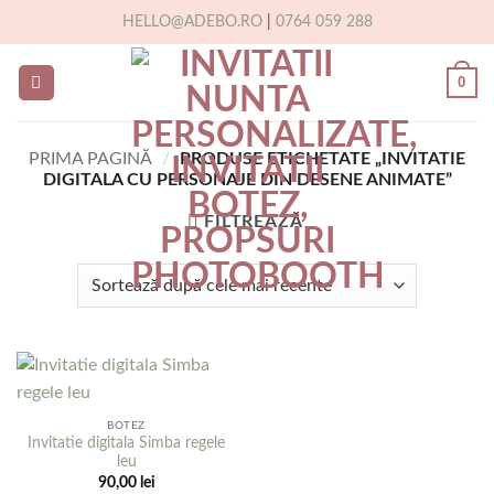
Skip
HELLO@ADEBO.RO
|
0764 059 288
to
content
0
PRIMA PAGINĂ
/
PRODUSE ETICHETATE „INVITATIE
DIGITALA CU PERSONAJE DIN DESENE ANIMATE”
FILTREAZĂ
BOTEZ
Invitatie digitala Simba regele
leu
90,00
lei