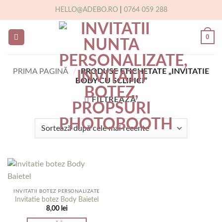
Skip
HELLO@ADEBO.RO
|
0764 059 288
to
content
0
PRIMA PAGINĂ
/
PRODUSE ETICHETATE „INVITATIE
BODY CU SCLIPICI”
FILTREAZĂ
INVITATII BOTEZ PERSONALIZATE
Invitatie botez Body Baietel
8,00
lei