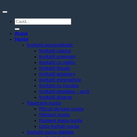
Caută
după:
Acasa
Nunta
Invitatii personalizate
Invitatii clasice
Invitatii premium
Invitatii cu sigiliu
Invitatii florale
Invitatii greenery
Invitatii minimaliste
Invitatii cu fundita
Invitatii plexiglas – acril
Invitatii diverse
Papetarie nunta
Plicuri de bani nunta
Meniuri nunta
Numere masa nunta
Lista invitati nunta
Invitatii nunta digitale