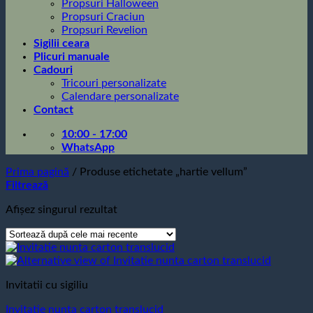
Propsuri Halloween
Propsuri Craciun
Propsuri Revelion
Sigilii ceara
Plicuri manuale
Cadouri
Tricouri personalizate
Calendare personalizate
Contact
10:00 - 17:00
WhatsApp
Prima pagină
/
Produse etichetate „hartie vellum”
Filtrează
Afișez singurul rezultat
Invitatii cu sigiliu
Invitatie nunta carton translucid