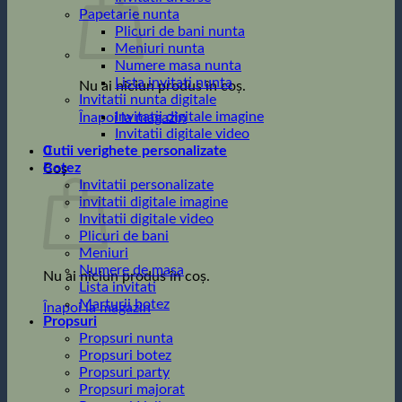
Papetarie nunta
Plicuri de bani nunta
Meniuri nunta
Numere masa nunta
Lista invitati nunta
Nu ai niciun produs în coș.
Invitatii nunta digitale
Invitatii digitale imagine
Înapoi la magazin
Invitatii digitale video
0
Cutii verighete personalizate
Botez
Coș
Invitatii personalizate
invitatii digitale imagine
Invitatii digitale video
Plicuri de bani
Meniuri
Numere de masa
Nu ai niciun produs în coș.
Lista invitati
Marturii botez
Înapoi la magazin
Propsuri
Propsuri nunta
Propsuri botez
Propsuri party
Propsuri majorat