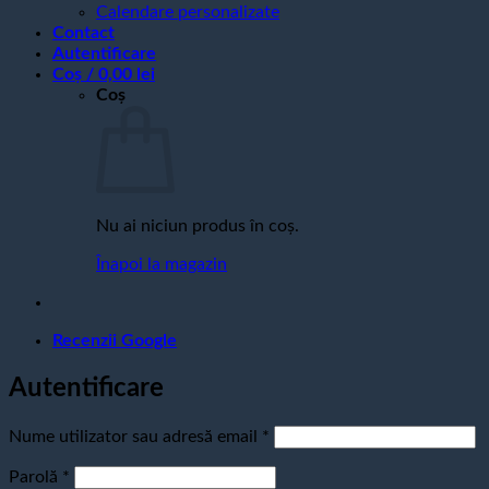
Calendare personalizate
Contact
Autentificare
Coș /
0,00
lei
Coș
Nu ai niciun produs în coș.
Înapoi la magazin
Recenzii Google
Autentificare
Obligatoriu
Nume utilizator sau adresă email
*
Obligatoriu
Parolă
*