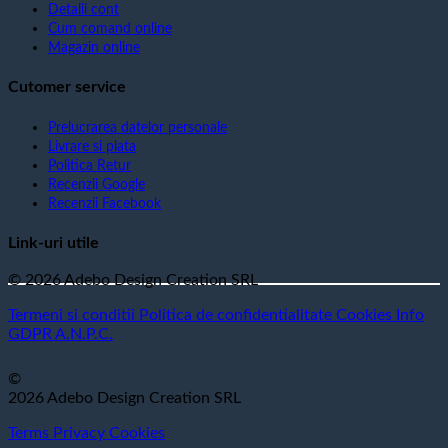
Detalii cont
Cum comand online
Magazin online
Cutomer service
Prelucrarea datelor personale
Livrare si plata
Politica Retur
Recenzii Google
Recenzii Facebook
Link-uri utile
© 2026 Adebo Design Creation SRL
Termeni si conditii
Politica de confidentialitate
Cookies
Info
GDPR
A.N.P.C.
©
2026 Adebo Design Creation SRL
Terms
Privacy
Cookies