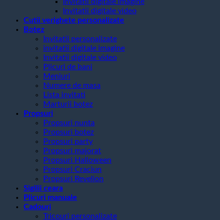
Invitatii digitale imagine
Invitatii digitale video
Cutii verighete personalizate
Botez
Invitatii personalizate
invitatii digitale imagine
Invitatii digitale video
Plicuri de bani
Meniuri
Numere de masa
Lista invitati
Marturii botez
Propsuri
Propsuri nunta
Propsuri botez
Propsuri party
Propsuri majorat
Propsuri Halloween
Propsuri Craciun
Propsuri Revelion
Sigilii ceara
Plicuri manuale
Cadouri
Tricouri personalizate