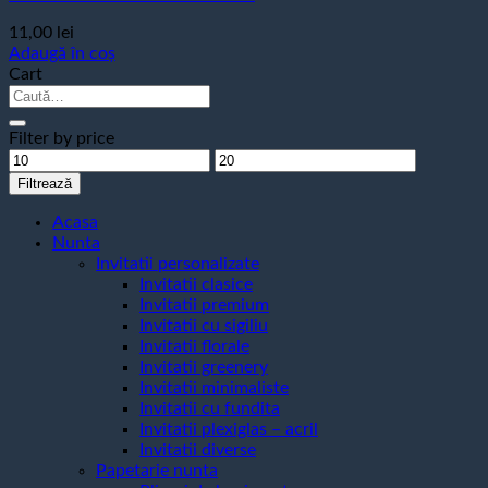
11,00
lei
Adaugă în coș
Cart
Caută
după:
Filter by price
Preț
Preț
minim
maxim
Filtrează
Acasa
Nunta
Invitatii personalizate
Invitatii clasice
Invitatii premium
Invitatii cu sigiliu
Invitatii florale
Invitatii greenery
Invitatii minimaliste
Invitatii cu fundita
Invitatii plexiglas – acril
Invitatii diverse
Papetarie nunta