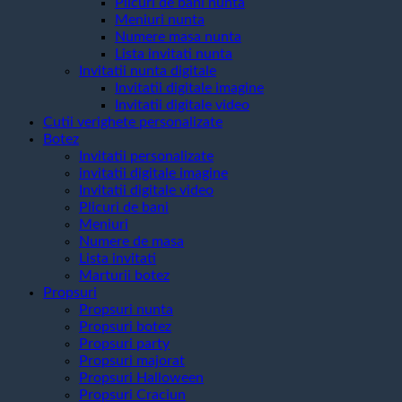
Plicuri de bani nunta
Meniuri nunta
Numere masa nunta
Lista invitati nunta
Invitatii nunta digitale
Invitatii digitale imagine
Invitatii digitale video
Cutii verighete personalizate
Botez
Invitatii personalizate
invitatii digitale imagine
Invitatii digitale video
Plicuri de bani
Meniuri
Numere de masa
Lista invitati
Marturii botez
Propsuri
Propsuri nunta
Propsuri botez
Propsuri party
Propsuri majorat
Propsuri Halloween
Propsuri Craciun