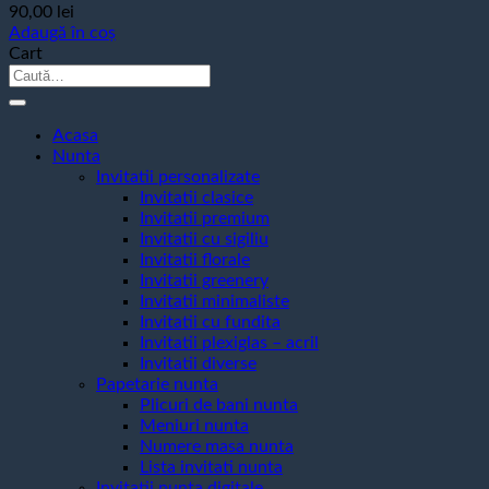
90,00
lei
Adaugă în coș
Cart
Caută
după:
Acasa
Nunta
Invitatii personalizate
Invitatii clasice
Invitatii premium
Invitatii cu sigiliu
Invitatii florale
Invitatii greenery
Invitatii minimaliste
Invitatii cu fundita
Invitatii plexiglas – acril
Invitatii diverse
Papetarie nunta
Plicuri de bani nunta
Meniuri nunta
Numere masa nunta
Lista invitati nunta
Invitatii nunta digitale