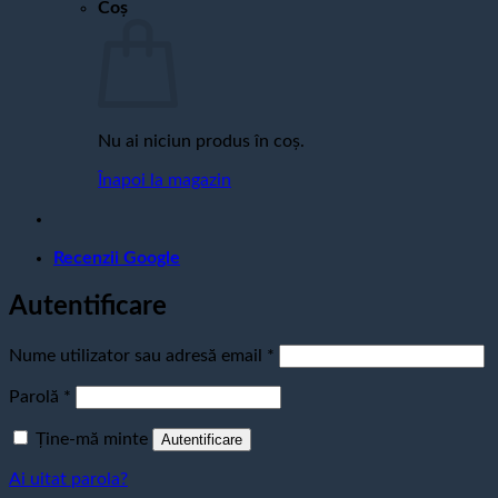
Coș
Nu ai niciun produs în coș.
Înapoi la magazin
Recenzii Google
Autentificare
Obligatoriu
Nume utilizator sau adresă email
*
Obligatoriu
Parolă
*
Ține-mă minte
Autentificare
Ai uitat parola?