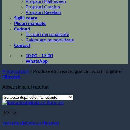
Propsuri Halloween
Propsuri Craciun
Propsuri Revelion
Sigilii ceara
Plicuri manuale
Cadouri
Tricouri personalizate
Calendare personalizate
Contact
10:00 - 17:00
WhatsApp
Prima pagină
/
Produse etichetate „grafica invitatii digitale”
Filtrează
Afișez singurul rezultat
BOTEZ
Invitatie digitala cu fluturasi