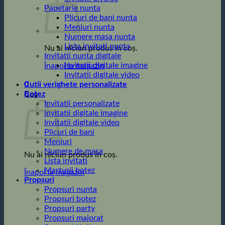
Papetarie nunta
Plicuri de bani nunta
Meniuri nunta
Numere masa nunta
Lista invitati nunta
Nu ai niciun produs în coș.
Invitatii nunta digitale
Invitatii digitale imagine
Înapoi la magazin
Invitatii digitale video
0
Cutii verighete personalizate
Botez
Coș
Invitatii personalizate
invitatii digitale imagine
Invitatii digitale video
Plicuri de bani
Meniuri
Numere de masa
Nu ai niciun produs în coș.
Lista invitati
Marturii botez
Înapoi la magazin
Propsuri
Propsuri nunta
Propsuri botez
Propsuri party
Propsuri majorat