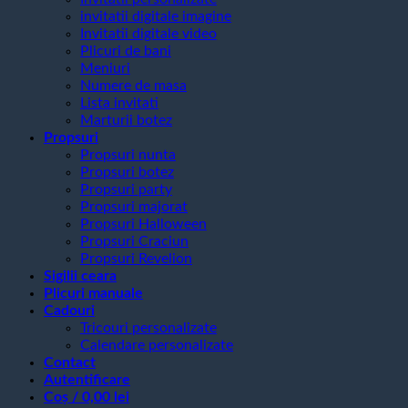
invitatii digitale imagine
Invitatii digitale video
Plicuri de bani
Meniuri
Numere de masa
Lista invitati
Marturii botez
Propsuri
Propsuri nunta
Propsuri botez
Propsuri party
Propsuri majorat
Propsuri Halloween
Propsuri Craciun
Propsuri Revelion
Sigilii ceara
Plicuri manuale
Cadouri
Tricouri personalizate
Calendare personalizate
Contact
Autentificare
Coș /
0,00
lei