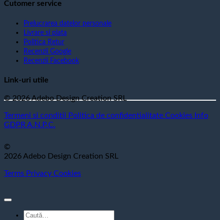
Cutomer service
Prelucrarea datelor personale
Livrare si plata
Politica Retur
Recenzii Google
Recenzii Facebook
Link-uri utile
© 2026 Adebo Design Creation SRL
Termeni si conditii
Politica de confidentialitate
Cookies
Info
GDPR
A.N.P.C.
©
2026 Adebo Design Creation SRL
Terms
Privacy
Cookies
Caută