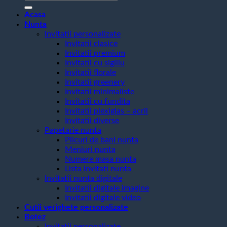
după:
Acasa
Nunta
Invitatii personalizate
Invitatii clasice
Invitatii premium
Invitatii cu sigiliu
Invitatii florale
Invitatii greenery
Invitatii minimaliste
Invitatii cu fundita
Invitatii plexiglas – acril
Invitatii diverse
Papetarie nunta
Plicuri de bani nunta
Meniuri nunta
Numere masa nunta
Lista invitati nunta
Invitatii nunta digitale
Invitatii digitale imagine
Invitatii digitale video
Cutii verighete personalizate
Botez
Invitatii personalizate