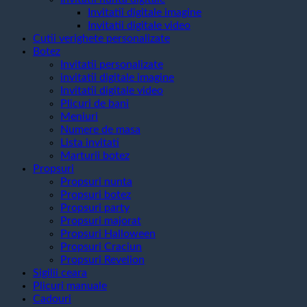
Invitatii digitale imagine
Invitatii digitale video
Cutii verighete personalizate
Botez
Invitatii personalizate
invitatii digitale imagine
Invitatii digitale video
Plicuri de bani
Meniuri
Numere de masa
Lista invitati
Marturii botez
Propsuri
Propsuri nunta
Propsuri botez
Propsuri party
Propsuri majorat
Propsuri Halloween
Propsuri Craciun
Propsuri Revelion
Sigilii ceara
Plicuri manuale
Cadouri