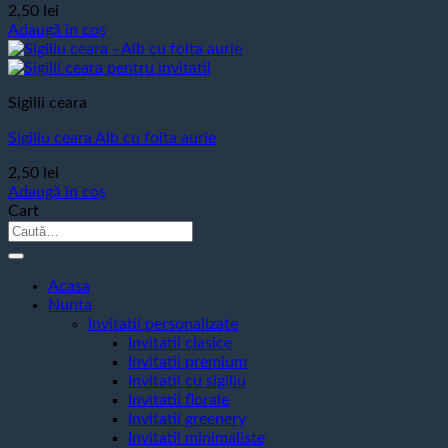
2,50
lei
Adaugă în coș
Sigilii ceara
Sigiliu ceara Alb cu foita aurie
2,50
lei
Adaugă în coș
Cart
Caută
după:
Acasa
Nunta
Invitatii personalizate
Invitatii clasice
Invitatii premium
Invitatii cu sigiliu
Invitatii florale
Invitatii greenery
Invitatii minimaliste