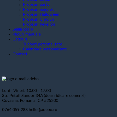
Propsuri party
Propsuri majorat
Propsuri Halloween
Propsuri Craciun
Propsuri Revelion
Sigilii ceara
Plicuri manuale
Cadouri
Tricouri personalizate
Calendare personalizate
Contact
Luni - Vineri: 10:00 - 17:00
Str. Petofi Sandor 34A (doar ridicare comenzi)
Covasna, Romania, CP 525200
0764 059 288
hello@adebo.ro