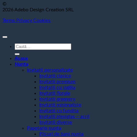
©
2026 Adebo Design Creation SRL
Terms
Privacy
Cookies
Caută
după:
Acasa
Nunta
Invitatii personalizate
Invitatii clasice
Invitatii premium
Invitatii cu sigiliu
Invitatii florale
Invitatii greenery
Invitatii minimaliste
Invitatii cu fundita
Invitatii plexiglas – acril
Invitatii diverse
Papetarie nunta
Plicuri de bani nunta