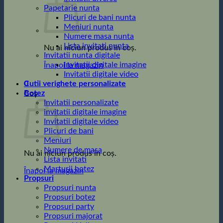
Papetarie nunta
Plicuri de bani nunta
Meniuri nunta
Numere masa nunta
Lista invitati nunta
Nu ai niciun produs în coș.
Invitatii nunta digitale
Invitatii digitale imagine
Înapoi la magazin
Invitatii digitale video
0
Cutii verighete personalizate
Botez
Coș
Invitatii personalizate
invitatii digitale imagine
Invitatii digitale video
Plicuri de bani
Meniuri
Numere de masa
Nu ai niciun produs în coș.
Lista invitati
Marturii botez
Înapoi la magazin
Propsuri
Propsuri nunta
Propsuri botez
Propsuri party
Propsuri majorat