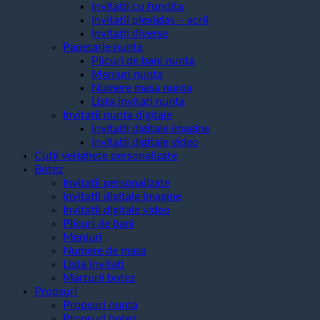
Invitatii cu fundita
Invitatii plexiglas – acril
Invitatii diverse
Papetarie nunta
Plicuri de bani nunta
Meniuri nunta
Numere masa nunta
Lista invitati nunta
Invitatii nunta digitale
Invitatii digitale imagine
Invitatii digitale video
Cutii verighete personalizate
Botez
Invitatii personalizate
invitatii digitale imagine
Invitatii digitale video
Plicuri de bani
Meniuri
Numere de masa
Lista invitati
Marturii botez
Propsuri
Propsuri nunta
Propsuri botez