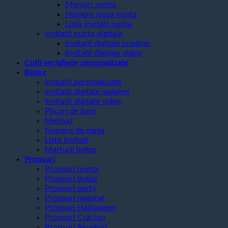
Meniuri nunta
Numere masa nunta
Lista invitati nunta
Invitatii nunta digitale
Invitatii digitale imagine
Invitatii digitale video
Cutii verighete personalizate
Botez
Invitatii personalizate
invitatii digitale imagine
Invitatii digitale video
Plicuri de bani
Meniuri
Numere de masa
Lista invitati
Marturii botez
Propsuri
Propsuri nunta
Propsuri botez
Propsuri party
Propsuri majorat
Propsuri Halloween
Propsuri Craciun
Propsuri Revelion