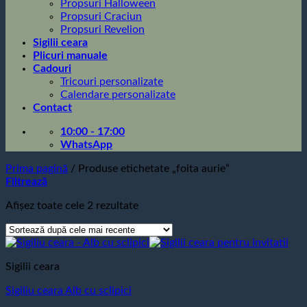
Propsuri Halloween
Propsuri Craciun
Propsuri Revelion
Sigilii ceara
Plicuri manuale
Cadouri
Tricouri personalizate
Calendare personalizate
Contact
10:00 - 17:00
WhatsApp
Prima pagină
/
Produse etichetate „foita aurie”
Filtrează
Sortat
Afișez toate cele 2 rezultate
după
cele
mai
recente
Sigilii ceara
Sigiliu ceara Alb cu sclipici