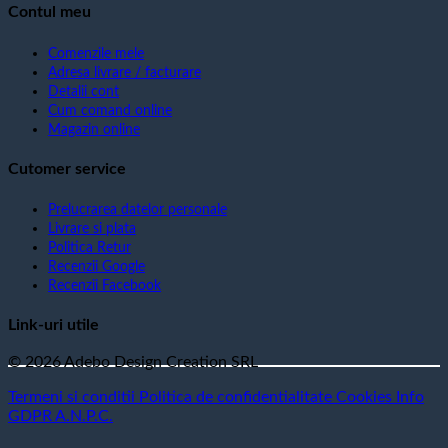
Contul meu
Comenzile mele
Adresa livrare / facturare
Detalii cont
Cum comand online
Magazin online
Cutomer service
Prelucrarea datelor personale
Livrare si plata
Politica Retur
Recenzii Google
Recenzii Facebook
Link-uri utile
© 2026 Adebo Design Creation SRL
Termeni si conditii
Politica de confidentialitate
Cookies
Info
GDPR
A.N.P.C.