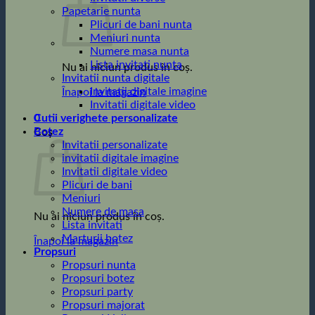
Papetarie nunta
Plicuri de bani nunta
Meniuri nunta
Numere masa nunta
Lista invitati nunta
Nu ai niciun produs în coș.
Invitatii nunta digitale
Invitatii digitale imagine
Înapoi la magazin
Invitatii digitale video
0
Cutii verighete personalizate
Botez
Coș
Invitatii personalizate
invitatii digitale imagine
Invitatii digitale video
Plicuri de bani
Meniuri
Numere de masa
Nu ai niciun produs în coș.
Lista invitati
Marturii botez
Înapoi la magazin
Propsuri
Propsuri nunta
Propsuri botez
Propsuri party
Propsuri majorat