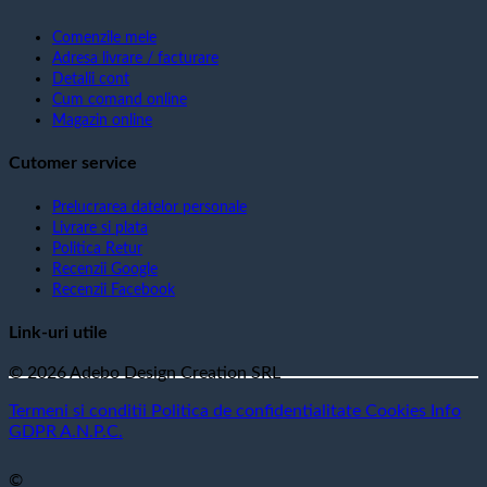
Comenzile mele
Adresa livrare / facturare
Detalii cont
Cum comand online
Magazin online
Cutomer service
Prelucrarea datelor personale
Livrare si plata
Politica Retur
Recenzii Google
Recenzii Facebook
Link-uri utile
© 2026 Adebo Design Creation SRL
Termeni si conditii
Politica de confidentialitate
Cookies
Info
GDPR
A.N.P.C.
©