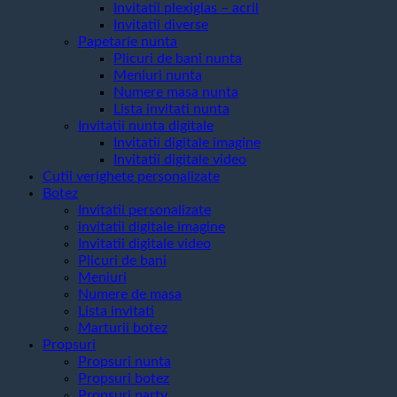
Invitatii plexiglas – acril
Invitatii diverse
Papetarie nunta
Plicuri de bani nunta
Meniuri nunta
Numere masa nunta
Lista invitati nunta
Invitatii nunta digitale
Invitatii digitale imagine
Invitatii digitale video
Cutii verighete personalizate
Botez
Invitatii personalizate
invitatii digitale imagine
Invitatii digitale video
Plicuri de bani
Meniuri
Numere de masa
Lista invitati
Marturii botez
Propsuri
Propsuri nunta
Propsuri botez
Propsuri party