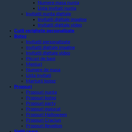
Numere masa nunta
Lista invitati nunta
Invitatii nunta digitale
Invitatii digitale imagine
Invitatii digitale video
Cutii verighete personalizate
Botez
Invitatii personalizate
invitatii digitale imagine
Invitatii digitale video
Plicuri de bani
Meniuri
Numere de masa
Lista invitati
Marturii botez
Propsuri
Propsuri nunta
Propsuri botez
Propsuri party
Propsuri majorat
Propsuri Halloween
Propsuri Craciun
Propsuri Revelion
Sigilii ceara