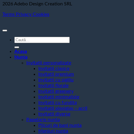
2026 Adebo Design Creation SRL
Terms
Privacy
Cookies
Caută
după:
Acasa
Nunta
Invitatii personalizate
Invitatii clasice
Invitatii premium
Invitatii cu sigiliu
Invitatii florale
Invitatii greenery
Invitatii minimaliste
Invitatii cu fundita
Invitatii plexiglas – acril
Invitatii diverse
Papetarie nunta
Plicuri de bani nunta
Meniuri nunta