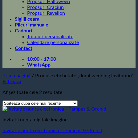
Propsuri Halloween
Propsuri Craciun
Propsuri Revelion
Sigilii ceara
Plicuri manuale
Cadouri
Tricouri personalizate
Calendare personalizate
Contact
10:00 - 17:00
WhatsApp
Prima pagină
/
Produse etichetate „floral wedding invitation”
Filtrează
Sortat
Afișez toate cele 2 rezultate
după
cele
mai
recente
Invitatii nunta digitale imagine
Invitatie nunta electronica – Pampas & Orchid