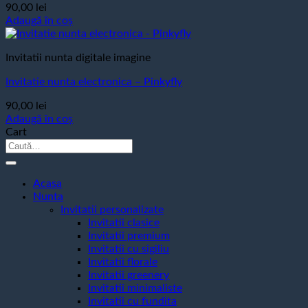
90,00
lei
Adaugă în coș
Invitatii nunta digitale imagine
Invitatie nunta electronica – Pinkyfly
90,00
lei
Adaugă în coș
Cart
Caută
după:
Acasa
Nunta
Invitatii personalizate
Invitatii clasice
Invitatii premium
Invitatii cu sigiliu
Invitatii florale
Invitatii greenery
Invitatii minimaliste
Invitatii cu fundita