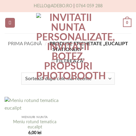
Skip
HELLO@ADEBO.RO
|
0764 059 288
to
content
0
PRIMA PAGINĂ
/
PRODUSE ETICHETATE „EUCALIPT
STATIONERY”
FILTREAZĂ
MENIURI NUNTA
Meniu rotund tematica
eucalipt
6,00
lei