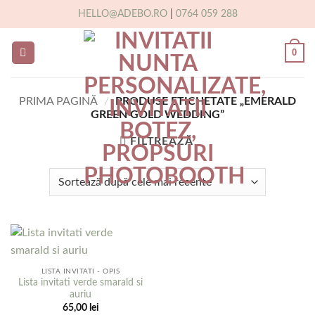
Skip
HELLO@ADEBO.RO
|
0764 059 288
to
content
0
PRIMA PAGINĂ
/
PRODUSE ETICHETATE „EMERALD
GREEN GOLD WEDDING”
FILTREAZĂ
LISTA INVITATI - OPIS
Lista invitati verde smarald si
auriu
65,00
lei