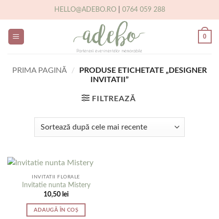
Skip
HELLO@ADEBO.RO
|
0764 059 288
to
content
0
PRIMA PAGINĂ
/
PRODUSE ETICHETATE „DESIGNER
INVITATII”
FILTREAZĂ
INVITATII FLORALE
Invitatie nunta Mistery
10,50
lei
ADAUGĂ ÎN COȘ