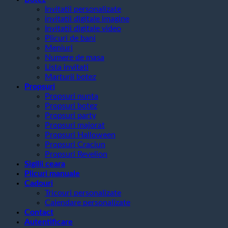
Invitatii personalizate
invitatii digitale imagine
Invitatii digitale video
Plicuri de bani
Meniuri
Numere de masa
Lista invitati
Marturii botez
Propsuri
Propsuri nunta
Propsuri botez
Propsuri party
Propsuri majorat
Propsuri Halloween
Propsuri Craciun
Propsuri Revelion
Sigilii ceara
Plicuri manuale
Cadouri
Tricouri personalizate
Calendare personalizate
Contact
Autentificare