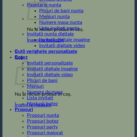
Papetarie nunta
Plicuri de bani nunta
Meniuri nunta
Numere masa nunta
Lista invitati nunta
Nu ai niciun produs în coș.
Invitatii nunta digitale
Invitatii digitale imagine
Înapoi la magazin
Invitatii digitale video
0
Cutii verighete personalizate
Botez
Coș
Invitatii personalizate
invitatii digitale imagine
Invitatii digitale video
Plicuri de bani
Meniuri
Numere de masa
Nu ai niciun produs în coș.
Lista invitati
Marturii botez
Înapoi la magazin
Propsuri
Propsuri nunta
Propsuri botez
Propsuri party
Propsuri majorat