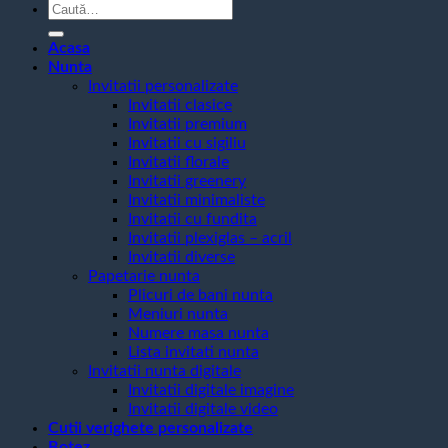
Caută
după:
Acasa
Nunta
Invitatii personalizate
Invitatii clasice
Invitatii premium
Invitatii cu sigiliu
Invitatii florale
Invitatii greenery
Invitatii minimaliste
Invitatii cu fundita
Invitatii plexiglas – acril
Invitatii diverse
Papetarie nunta
Plicuri de bani nunta
Meniuri nunta
Numere masa nunta
Lista invitati nunta
Invitatii nunta digitale
Invitatii digitale imagine
Invitatii digitale video
Cutii verighete personalizate
Botez