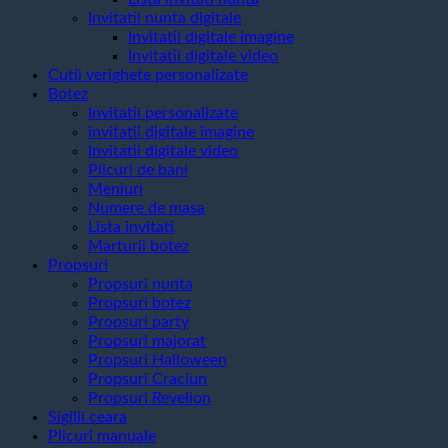
Invitatii nunta digitale
Invitatii digitale imagine
Invitatii digitale video
Cutii verighete personalizate
Botez
Invitatii personalizate
invitatii digitale imagine
Invitatii digitale video
Plicuri de bani
Meniuri
Numere de masa
Lista invitati
Marturii botez
Propsuri
Propsuri nunta
Propsuri botez
Propsuri party
Propsuri majorat
Propsuri Halloween
Propsuri Craciun
Propsuri Revelion
Sigilii ceara
Plicuri manuale