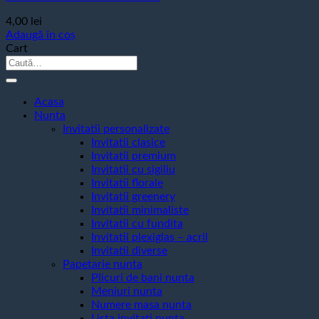
4,00
lei
Adaugă în coș
Cart
Caută
după:
Acasa
Nunta
Invitatii personalizate
Invitatii clasice
Invitatii premium
Invitatii cu sigiliu
Invitatii florale
Invitatii greenery
Invitatii minimaliste
Invitatii cu fundita
Invitatii plexiglas – acril
Invitatii diverse
Papetarie nunta
Plicuri de bani nunta
Meniuri nunta
Numere masa nunta
Lista invitati nunta