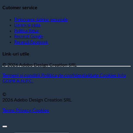
Cutomer service
Prelucrarea datelor personale
Livrare si plata
Politica Retur
Recenzii Google
Recenzii Facebook
Link-uri utile
© 2026 Adebo Design Creation SRL
Termeni si conditii
Politica de confidentialitate
Cookies
Info
GDPR
A.N.P.C.
©
2026 Adebo Design Creation SRL
Terms
Privacy
Cookies