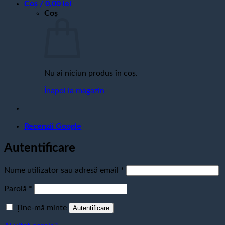
Coș /
0,00
lei
Coș
Nu ai niciun produs în coș.
Înapoi la magazin
Recenzii Google
Autentificare
Obligatoriu
Nume utilizator sau adresă email
*
Obligatoriu
Parolă
*
Ține-mă minte
Autentificare