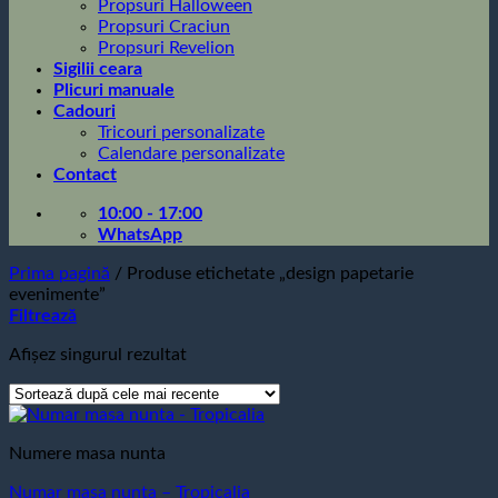
Propsuri Halloween
Propsuri Craciun
Propsuri Revelion
Sigilii ceara
Plicuri manuale
Cadouri
Tricouri personalizate
Calendare personalizate
Contact
10:00 - 17:00
WhatsApp
Prima pagină
/
Produse etichetate „design papetarie
evenimente”
Filtrează
Afișez singurul rezultat
Numere masa nunta
Numar masa nunta – Tropicalia