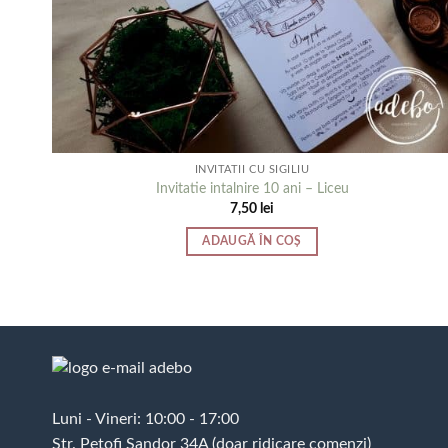
INVITATII CU SIGILIU
Invitatie intalnire 10 ani – Liceu
7,50
lei
ADAUGĂ ÎN COȘ
Luni - Vineri: 10:00 - 17:00
Str. Petofi Sandor 34A (doar ridicare comenzi)