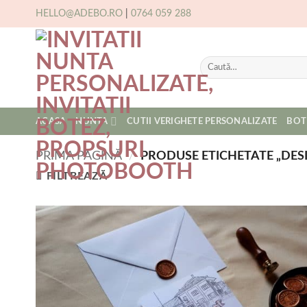
Skip
HELLO@ADEBO.RO
|
0764 059 288
to
content
Caută
după:
ACASA
NUNTA
CUTII VERIGHETE PERSONALIZATE
BOT
PRIMA PAGINĂ
/
PRODUSE ETICHETATE „DESI
FILTREAZĂ