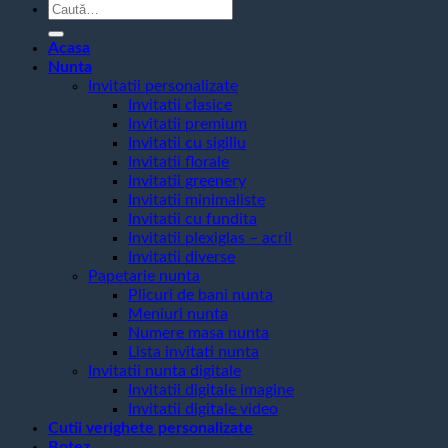
Caută
după:
Acasa
Nunta
Invitatii personalizate
Invitatii clasice
Invitatii premium
Invitatii cu sigiliu
Invitatii florale
Invitatii greenery
Invitatii minimaliste
Invitatii cu fundita
Invitatii plexiglas – acril
Invitatii diverse
Papetarie nunta
Plicuri de bani nunta
Meniuri nunta
Numere masa nunta
Lista invitati nunta
Invitatii nunta digitale
Invitatii digitale imagine
Invitatii digitale video
Cutii verighete personalizate
Botez