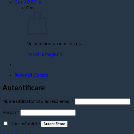
Coș /
0,00
lei
Coș
Nu ai niciun produs în coș.
Înapoi la magazin
Recenzii Google
Autentificare
Obligatoriu
Nume utilizator sau adresă email
*
Obligatoriu
Parolă
*
Ține-mă minte
Autentificare