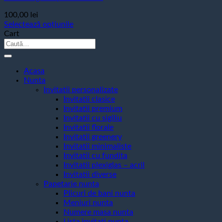
100,00
lei
Selectează opțiunile
Acest
Cart
produs
Caută
are
după:
mai
multe
Acasa
variații.
Nunta
Opțiunile
Invitatii personalizate
pot
Invitatii clasice
fi
Invitatii premium
alese
Invitatii cu sigiliu
în
Invitatii florale
pagina
Invitatii greenery
produsului.
Invitatii minimaliste
Invitatii cu fundita
Invitatii plexiglas – acril
Invitatii diverse
Papetarie nunta
Plicuri de bani nunta
Meniuri nunta
Numere masa nunta
Lista invitati nunta