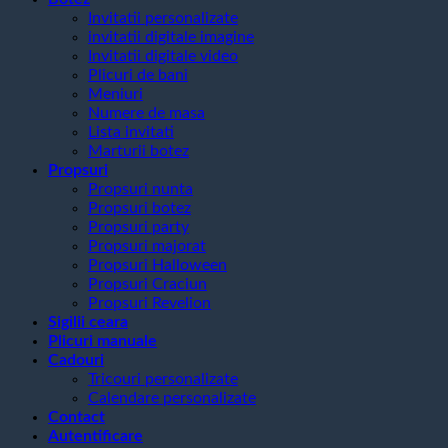
Invitatii personalizate
invitatii digitale imagine
Invitatii digitale video
Plicuri de bani
Meniuri
Numere de masa
Lista invitati
Marturii botez
Propsuri
Propsuri nunta
Propsuri botez
Propsuri party
Propsuri majorat
Propsuri Halloween
Propsuri Craciun
Propsuri Revelion
Sigilii ceara
Plicuri manuale
Cadouri
Tricouri personalizate
Calendare personalizate
Contact
Autentificare