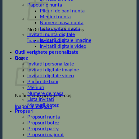
Papetarie nunta
Plicuri de bani nunta
Meniuri nunta
Numere masa nunta
Lista invitati nunta
Nu ai niciun produs în coș.
Invitatii nunta digitale
Invitatii digitale imagine
Înapoi la magazin
Invitatii digitale video
0
Cutii verighete personalizate
Botez
Coș
Invitatii personalizate
invitatii digitale imagine
Invitatii digitale video
Plicuri de bani
Meniuri
Numere de masa
Nu ai niciun produs în coș.
Lista invitati
Marturii botez
Înapoi la magazin
Propsuri
Propsuri nunta
Propsuri botez
Propsuri party
Propsuri majorat