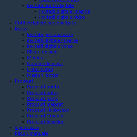
Invitatii nunta digitale
Invitatii digitale imagine
Invitatii digitale video
Cutii verighete personalizate
Botez
Invitatii personalizate
invitatii digitale imagine
Invitatii digitale video
Plicuri de bani
Meniuri
Numere de masa
Lista invitati
Marturii botez
Propsuri
Propsuri nunta
Propsuri botez
Propsuri party
Propsuri majorat
Propsuri Halloween
Propsuri Craciun
Propsuri Revelion
Sigilii ceara
Plicuri manuale