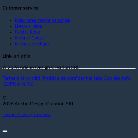
Cutomer service
Prelucrarea datelor personale
Livrare si plata
Politica Retur
Recenzii Google
Recenzii Facebook
Link-uri utile
© 2026 Adebo Design Creation SRL
Termeni si conditii
Politica de confidentialitate
Cookies
Info
GDPR
A.N.P.C.
©
2026 Adebo Design Creation SRL
Terms
Privacy
Cookies