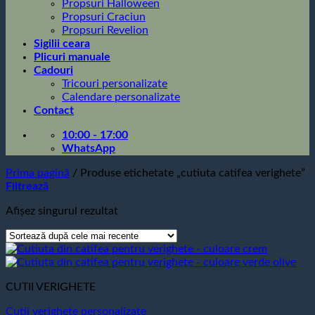
Propsuri Halloween
Propsuri Craciun
Propsuri Revelion
Sigilii ceara
Plicuri manuale
Cadouri
Tricouri personalizate
Calendare personalizate
Contact
10:00 - 17:00
WhatsApp
Prima pagină
/
Produse etichetate „cutiuta catifea verighete”
Filtrează
Afișez singurul rezultat
CUTII VERIGHETE
Cutii verighete personalizate